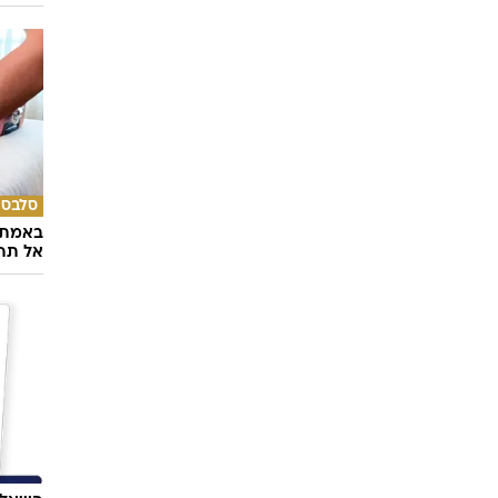
וזה
קמפנלה
ן
ילרמנדי
זה
קמפנלה
,
נורמה
אלאנדרו
,
הקטור
אלטריו
,
ריקרדו
דארין
טכנולו
במהלך
סלבס
באמת ה
אל תהי