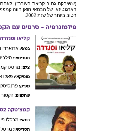
שחק
עיסוק:
יום הולדת:
זכר
מין:
ארץ לידה:
ללא ספק, אלטריו הוא השחקן הוותיק בי
מספר הפרסים הגדול ביותר ששחקן ארג
מרסלו פיניירו והופיע בכל סרטיו הקוד
יצירת המופת מ-1975 
(ששיחקה גם ב"קריאת העורב"). לאחרונה
הארגנטינאי של הבמאי חואן חוזה קמפנ
הטוב ביותר של שנת 2002.
פילמוגרפיה - סרטים עם
הקט
קליאו וסנדרה
אדוארדו
מ
במאי:
סילבינ
תסריטאי:
מרסלו
קמור
צלם: