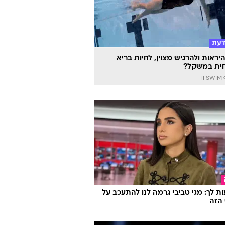
וואלה
דעת
יראות ולהרגיש מצוין, לחיות בריא
ית במשקל?
TI