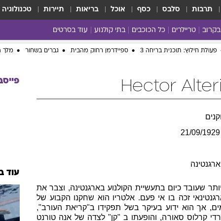
תרבות
סלבס
כסף
אוכל
בריאות
תיירות
טכנולוגיה
בקרוב
טריילרים
כל הכוכבים
בתי קולנוע
עוד בסרטים
כל הסרטים
yes planet
פעולת חילוץ: תוכנית בריחה 3
ספיידרמן רחוק מהבית
גברים בשחור
מלך ה
פייסב