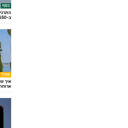
בריאו
במחלקת
כסף
התרגיל
ב-650 אלף שקל