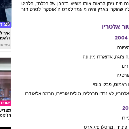
נים
21/09/1929
ארגנטינה
עוד ב
ותר שעובד כיום בתעשיית הקולנוע בארגנטינה, וצבר את
נטינאי זכה בו אי פעם. אלטריו הוא שחקנו הקבוע של
מים, אך הוא ידוע בעיקר בשל תפקידו ב"קריאת העורב",
של הבמאי הספרדי קרלוס סאורה, והופעתו ב "קן" לצדה של אנה טורנט
 היה ניתן לראות אותו מופיע ב"הבן של הכלה", הלהיט
לה שהוקרן בארץ והיה מועמד לפרס ה"אוסקר" לסרט הזר
טוב ל
ור
אלטריו
איך לה
2004
ולהפח
בשיתוף  SWIM
יניונה
ה
צ'וגה
,
אדוארדו
מיניונה
ינו