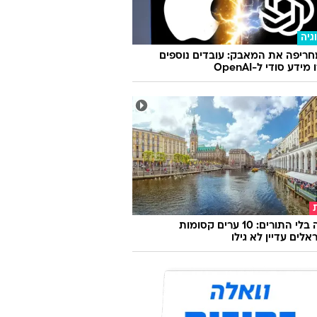
 מוכשר כמו יונתן רושפלד חתום על כזו
גרועה?
גיה
ריפה את המאבק: עובדים נוספים
ידע סודי ל-OpenAI