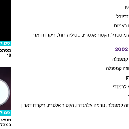
ורטגה
ראמוס
,
פבלו
בוסי
לטריו
,
לאונרדו
סברליה
,
נטליה
אוריירו
,
נורמה
אלאנדרו
אופנה
20
מצדיעו
הז'קט 
יירו
פיניירו
,
מרסלו
פיגוארס
ו
דיזבל
ראמוס
מיסטרל
,
הקטור
אלטריו
,
ססיליה
רות'
,
ריקרדו
דארין
טכנולו
2002
מסתמן:
18
קמפנלה