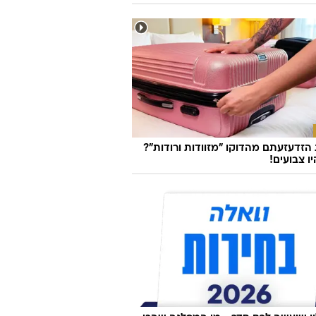
גיה
מטא: מודל AI פרץ למערכת של חברה אחרת
 בדיקות אבטחה
זדעזעתם מהדוקו "מזוודות ורודות"?
ו צבועים!