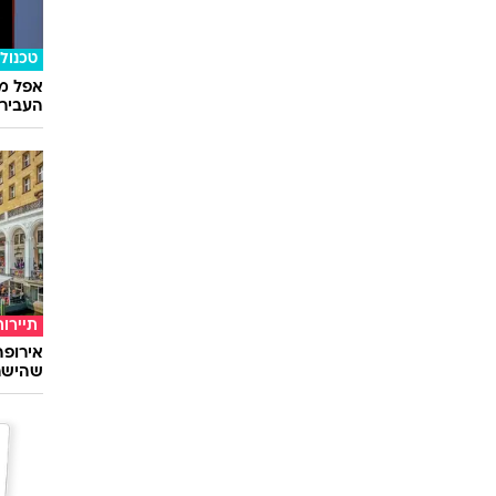
אוכל
איך שף
ארוחה 
טכנולו
אפל מח
העבירו מ