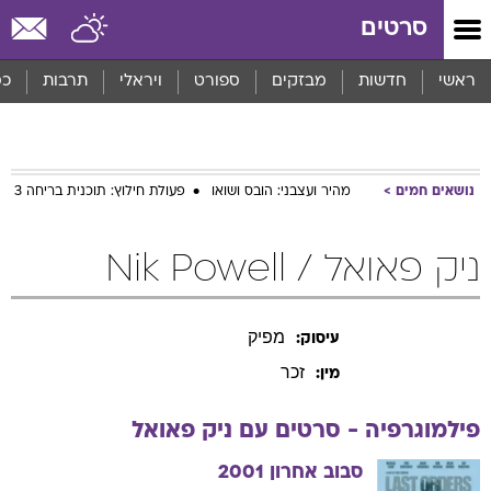
סרטים
ראשי
חדשות
מבזקים
ספורט
ויראלי
תרבות
כס
נושאים חמים
מהיר ועצבני: הובס ושואו
פעולת חילוץ: תוכנית בריחה 3
ניק פאואל / Nik Powell
מפיק
עיסוק:
זכר
מין:
פילמוגרפיה - סרטים עם
ניק
פאואל
סבוב אחרון
2001