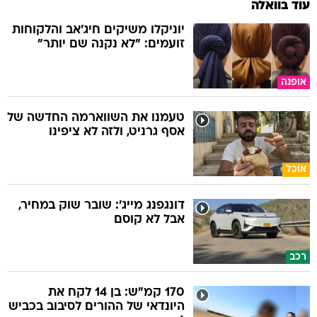
עוד בוואלה
יוניקלו משיקים חיג'אב והלקוחות
זועמים: "לא נקנה שם יותר"
אופנה
טעמנו את השווארמה החדשה של
אסף גרניט, ולזה לא ציפינו
אוכל
דונגפנג מייג': שובר שוק במחיר,
אבל לא קוסם
רכב
170 קמ"ש: בן 14 לקח את
היונדאי של ההורים לסיבוב בכביש