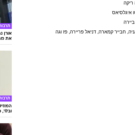
ריקה
איגלסיאס
ביירה
תרבות
יה
,
חבייר
קמארה
,
דניאל
פריירה
,
פז
וגה
אורן נ
את מה 
תרבות
המוזיק
ובלר, מ