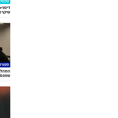
טכנולו
דיסני+
שיקרה 
ספורט
המהלך 
שמנסה