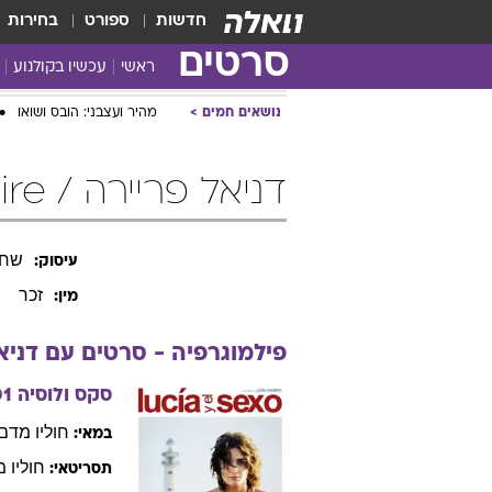
חדשות
ספורט
בחירות
סרטים
ראשי
עכשיו בקולנוע
נושאים חמים
מהיר ועצבני: הובס ושואו
דניאל פריירה / Daniel Freire
שחק
עיסוק:
זכר
מין:
פילמוגרפיה - סרטים עם
דניא
סקס ולוסיה
01
חוליו
מדם
במאי:
חוליו
מ
תסריטאי: