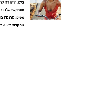
קיקו
דה לה 
צלם:
אלברטו
מוסיקאי:
פרננדו
בו
מפיק:
אלנה
אנ
שחקנים: