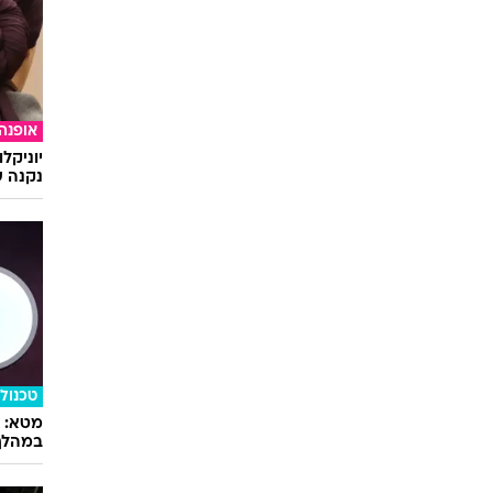
אופנה
יוניקל
נקנה ש
טכנולו
במהלך