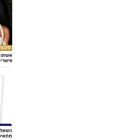
סלבס
אשתו ש
פישרית
השאלון
מתאימ