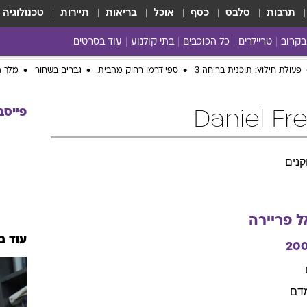
תרבות
סלבס
כסף
אוכל
בריאות
תיירות
טכנולוגיה
בקרוב
טריילרים
כל הכוכבים
בתי קולנוע
עוד בסרטים
כל הסרטים
פעולת חילוץ: תוכנית בריחה 3
ספיידרמן רחוק מהבית
גברים בשחור
מלך ה
yes planet
פייסב
נים
ל
פריירה
עוד ב
20
דם