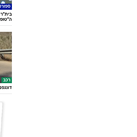
ספורט
בית"ר 
ה"טופ-5 ליגות באירו
רכב
דונגפנ