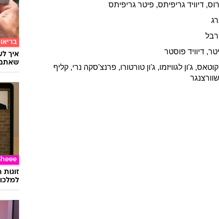
וס
,
דיוויד
גריפיתס
,
פיטר
גריפיתס
רג
רבל
בריאו
יטר
,
דיוויד
פוסטר
שאתם 
קוטאס
,
ג'ון
לגוויזמו
,
ג'ון
טורטורו
,
פרנצ'סקה
נרי
,
קליף
וורצנגר
Sheee
זוגות 
למלכוד