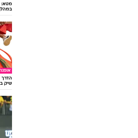
במהלך
אופנה
הדרך ה
שיק בא