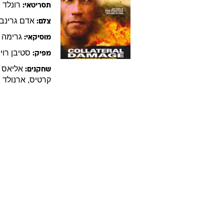
רונלד
ר
תסריטאי:
אדם
גרינב
צלם:
גרימה
מוסיקאי:
סטיבן
רוי
מפיק:
אליאס
שחקנים:
קרטיס
,
ארנולד
ש