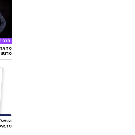
תרבות
מחאה ו
מרגש
השאלון
מתאימ