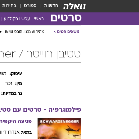
חדשות
ספורט
בחירות
סרטים
ראשי
עכשיו בקולנוע
נושאים חמים
מהיר ועצבני: הובס ושואו
סטיבן רוייטר / Steven Reuther
מפי
עיסוק:
זכר
מין:
גר במדינת:
פילמוגרפיה - סרטים עם
סטיב
פגיעה היקפית
אנדרו
דיוו
במאי: