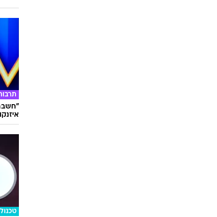
תרבות
"חשבתי
איזנקוט
טכנולו