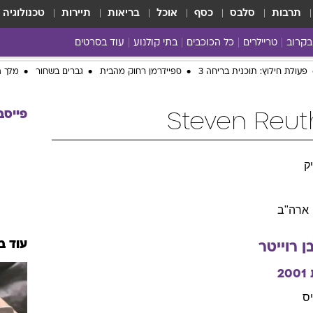
תרבות
סלבס
כסף
אוכל
בריאות
תיירות
טכנולוגיה
בקרוב
טריילרים
כל הכוכבים
בתי קולנוע
עוד בסרטים
כל הסרטים
פעולת חילוץ: תוכנית בריחה 3
ספיידרמן רחוק מהבית
גברים בשחור
מלך ה
yes planet
פייסב
ק
ארה"ב
עוד ב
ן
רוייטר
2001
יס