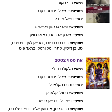
טוני
סקוט
במאי:
מייקל
פרוסט בקנר
תסריטאי:
דניאל
מינדל
צלם:
הארי
גרגסון ויליאמס
מוסיקאי:
מארק
אברהם
,
דאגלס
וויק
מפיק:
רוברט
רדפורד
,
מריאן
ז'אן בפטיסט
,
שחקנים:
סטיבן
דיליין
,
קתרין
מק'ורמק
,
בראד
פיט
אח סמוי
2002
מלקולם ד.
לי
במאי:
מייקל
פרוסט בקנר
תסריטאי:
רוברט
מקלאכלן
צלם:
סטנלי
קלארק
מוסיקאי:
דיימון
לי
,
בריאן
גרייזר
מפיק:
כריס
קטן
,
אנחואן
אליס
,
דניז
ריצ'רדס
,
שחקנים: