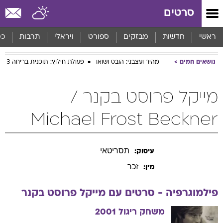
סרטים
ראשי
חדשות
מבזקים
ספורט
ויראלי
תרבות
כס
נושאים חמים
מהיר ועצבני: הובס ושואו
פעולת חילוץ: תוכנית בריחה 3
מייקל פרוסט בקנר /
Michael Frost Beckner
תסריטאי
עיסוק:
זכר
מין:
פילמוגרפיה - סרטים עם
מייקל
פרוסט בקנר
משחק ריגול
2001