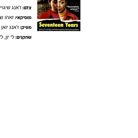
ז'אנג
שיגויי
צלם:
זאהו
שי
מוסיקאי:
ז'אנג
יואן
מפיק:
לי
יון
,
לי
שחקנים: