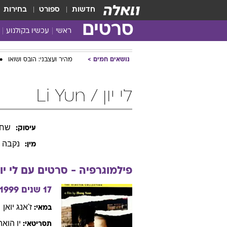
חדשות
ספורט
בחירות
סרטים
ראשי
עכשיו בקולנוע
נושאים חמים
מהיר ועצבני: הובס ושואו
לי יון / Li Yun
שחק
עיסוק:
נקבה
מין:
פילמוגרפיה - סרטים עם
לי
יו
17 שנים
1999
ז'אנג
יואן
במאי:
יו
הואה
תסריטאי: