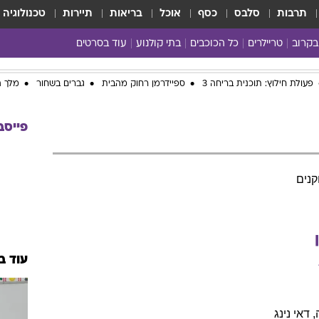
תרבות
סלבס
כסף
אוכל
בריאות
תיירות
טכנולוגיה
בקרוב
טריילרים
כל הכוכבים
בתי קולנוע
עוד בסרטים
כל הסרטים
פעולת חילוץ: תוכנית בריחה 3
ספיידרמן רחוק מהבית
גברים בשחור
מלך ה
yes planet
פייסב
נים
ן
עוד ב
,
דאי
נינג