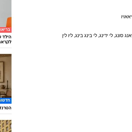
אאויו
בריאו
אנג
סונג
,
לי
ידינג
,
לי
בינג בינג
,
ליו
לין
הילד ע
לקראת
חדשות
הטרנד 