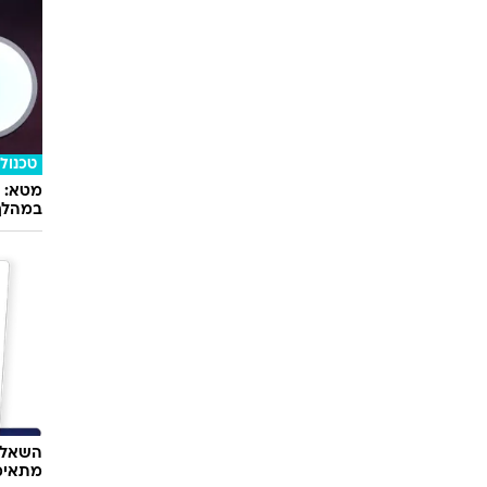
טכנולו
במהלך
השאלון
מתאימ