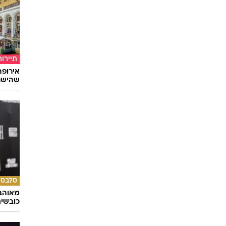
תיירות
שהישרא
סלבס
מאוהבי
כובשי