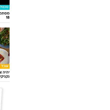
טכנולו
מסתמן:
18
אוכל
יהיה צ
נקניקי