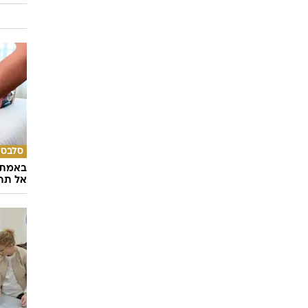
סלבס
באמת ה
אל תהי