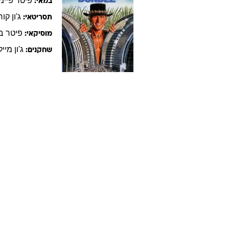
פיטר
פיימ
במאי:
ג'ון
קור
תסריטאי:
פיטר
ב
מוסיקאי:
ג'ון
מיילו
שחקנים: