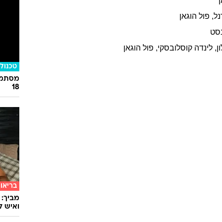
ן
נל
,
פול
הוגאן
סט
ן
,
לינדה
קוסלובסקי
,
פול
הוגאן
טכנולו
מסתמן:
18
בריאו
מביך: 
ואיש ל