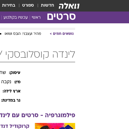
חדשות
ספורט
בחירות
סרטים
ראשי
עכשיו בקולנוע
נושאים חמים
מהיר ועצבני: הובס ושואו
לינדה קוסלובסקי / inda Kozlowski
שחק
עיסוק:
נקבה
מין:
ארץ לידה:
גר במדינת:
פילמוגרפיה - סרטים עם
לינד
קרוקודיל דנדי