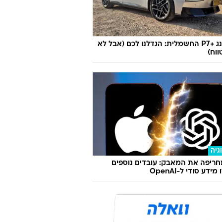
אקספנג +P7 החשמלית: הגדלנו לכם (אבל לא
וח)
גיה
ריפה את המאבק: עובדים נוספים
ידע סודי ל-OpenAI