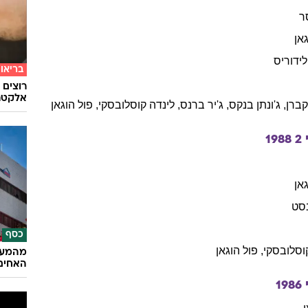
ר
אן
לידוריס
בריאו
רוצים 
אלקטרו
קברן
,
ג'ונתן
בנקס
,
ג'יר
ברנס
,
לינדה
קוסלובסקי
,
פול
הוגאן
2
1988
אן
סט
כסף
וסלובסקי
,
פול
הוגאן
האחים
י
1986