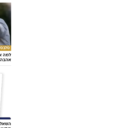
סלבס
למה א
אהבה 
השאלון