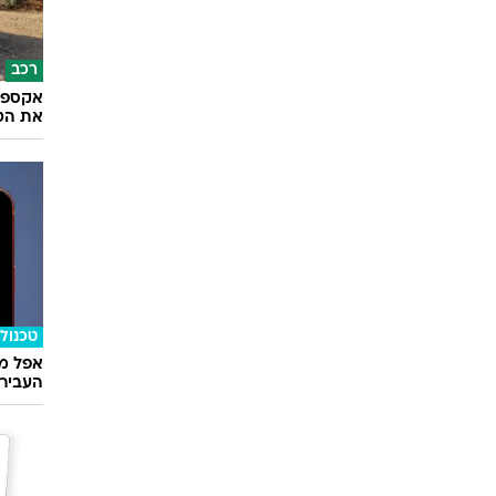
רכב
את הטו
טכנולו
אפל מח
העבירו מ