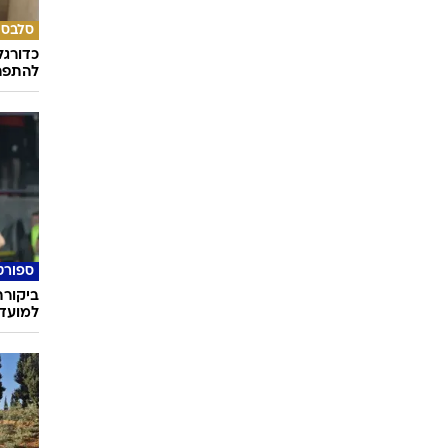
סלבס
כדורגל
להתפרנ
ספורט
ביקורת
למועדו