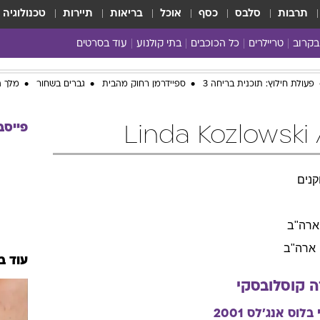
תרבות
סלבס
כסף
אוכל
בריאות
תיירות
טכנולוגיה
בקרוב
טריילרים
כל הכוכבים
בתי קולנוע
עוד בסרטים
כל הסרטים
פעולת חילוץ: תוכנית בריחה 3
ספיידרמן רחוק מהבית
גברים בשחור
מלך ה
yes planet
פייסב
L
נים
ארה"ב
ארה"ב
עוד ב
ה
קוסלובסקי
 בלוס אנג'לס
2001