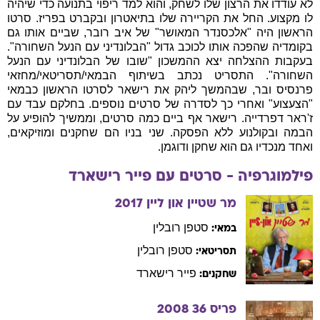
לא עודדו את הרצון שלו לשחק, והוא למד ריפוי בתנועה כדי שיהיה
לו מקצוע. החל את הקריירה שלו בתיאטרון ובקברט בפריז. סרטו
הראשון היה "אלכסנדר המאושר" של איב רובר, שביים אותו גם
בקומדיה שהפכה אותו לכוכב גדול "הבלונדיני עם הנעל השחורה".
בעקבות ההצלחה יצא ההמשכון "שובו של הבלונדיני עם הנעל
השחורה". התסריט נכתב בשיתוף הבמאי/תסריטאי/מחזאי
פרנסיס ובר, שבהמשך ליהק את רישאר לסרטו הראשון כבמאי
"הצעצוע" ואחרי כך לסדרה של סרטים נוספים. בחלקם עבד עם
ז'ראר דפרדייה. רישאר אף ביים כמה סרטים, וממשיך להופיע על
הבמה ובקולנוע ללא הפסקה. שני בניו הם שחקנים ומוזיקאים,
ואחד מנכדיו גם הוא שחקן ודוגמן.
פילמוגרפיה - סרטים עם
פייר
רישארד
מר שטיין און ליין
2017
סטפן
רובלין
במאי:
סטפן
רובלין
תסריטאי:
פייר
רישארד
שחקנים:
פריס 36
2008