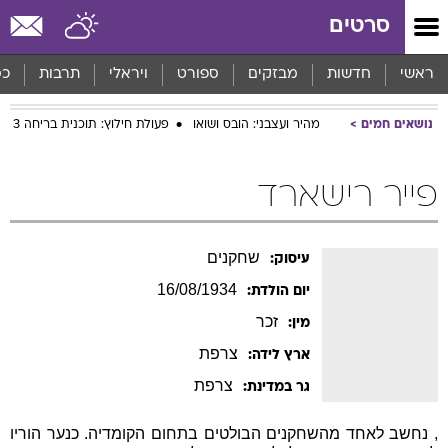
סרטים
ראשי
חדשות
מבזקים
ספורט
ויראלי
תרבות
כס
נושאים חמים
מהיר ועצבני: הובס ושואו
פעולת חילוץ: תוכנית בריחה 3
פייר רישארד
שחקנים
עיסוק:
16/08/1934
יום הולדת:
זכר
מין:
צרפת
ארץ לידה:
צרפת
גר במדינת:
, נחשב לאחד מהשחקנים הבולטים בתחום הקומדיה. כנער הוריו