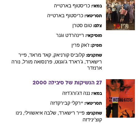
כריסטוף
בארטייה
במאי:
כריסטוף
בארטייה
תסריטאי:
טום
סטרן
צלם:
ריינהרדט
וגנר
מוסיקאי:
ז'אק
פרין
מפיק:
קלוביס
קורניאק
,
קאד
מראד
,
פייר
שחקנים:
רישארד
,
ג'רארד
ג'וגנוט
,
פרנסואה
מורל
,
נורה
ארנזדר
27 הנשיקות של סיבילה
2000
ננה
דג'ורג'דזה
במאי:
יירקלי
קבירקדזה
תסריטאי:
פייר
רישארד
,
שלבה
איאשווילי
,
נינו
שחקנים:
קוצ'ינידזה