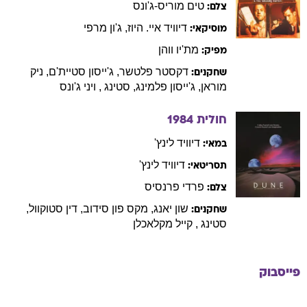
טים
מוריס-ג'ונס
צלם:
דיוויד
איי. היוז
,
ג'ון
מרפי
מוסיקאי:
מת'יו
ווהן
מפיק:
דקסטר
פלטשר
,
ג'ייסון
סטיית'ם
,
ניק
שחקנים:
מוראן
,
ג'ייסון
פלמינג
,
סטינג
,
ויני
ג'ונס
חולית
1984
דיוויד
לינץ'
במאי:
דיוויד
לינץ'
תסריטאי:
פרדי
פרנסיס
צלם:
שון
יאנג
,
מקס
פון סידוב
,
דין
סטוקוול
,
שחקנים:
סטינג
,
קייל
מקלאכלן
פייסבוק