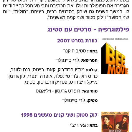
הגבירה את הפופולריות שלו ואת הכתיבה והביצוע הכל כך ייחודיים
לו. במשך השנים גם שיחק בסרטים רבים, ביניהם: "חולית", "יום
שני הסוער" ו"לוק סטוק ושני קנים מעשנים".
פילמוגרפיה - סרטים עם
סטינג
כוורת בסרט
2007
סטיב
היקנר
במאי:
ג'רי
סיינפלד
תסריטאי:
מת'יו
ברודריק
,
קאתי
בייטס
,
רנה
זלווגר
,
קולות:
כריס
רוק
,
ג'רי
סיינפלד
,
אופרה
וינפרי
,
ג'ון
גודמן
,
מייקל
ריצ'רדס
,
פטריק
וורברטון
,
סטינג
רופרט
גרגסון - ויליאמס
מוסיקאי:
ג'רי
סיינפלד
מפיק:
לוק סטוק ושני קנים מעשנים
1998
גאי
ריצ'י
במאי: