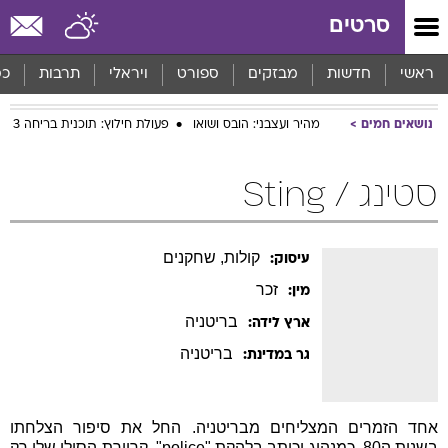
סרטים
ראשי
חדשות
מבזקים
ספורט
ויראלי
תרבות
כס
נושאים חמים
מהיר ועצבני: הובס ושואו
פעולת חילוץ: תוכנית בריחה 3
סטינג / Sting
קולות, שחקנים
עיסוק:
זכר
מין:
בריטניה
ארץ לידה:
בריטניה
גר במדינת:
אחד הזמרים המצליחים מבריטניה. החל את סיפור הצלחתו
בשנות ה80, כמנהיג וכותב בלהקת "police". קריירת הסולו שלו רק