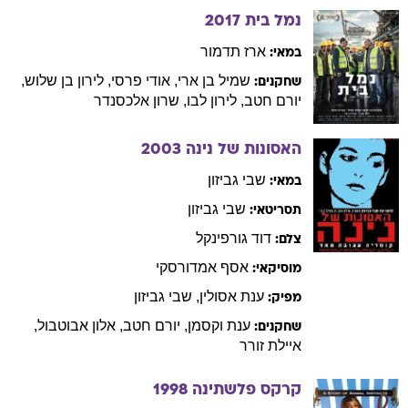
נמל בית
2017
ארז
תדמור
במאי:
שמיל
בן ארי
,
אודי
פרסי
,
לירון
בן שלוש
,
שחקנים:
יורם
חטב
,
לירון
לבו
,
שרון
אלכסנדר
האסונות של נינה
2003
שבי
גביזון
במאי:
שבי
גביזון
תסריטאי:
דוד
גורפינקל
צלם:
אסף
אמדורסקי
מוסיקאי:
ענת
אסולין
,
שבי
גביזון
מפיק:
ענת
וקסמן
,
יורם
חטב
,
אלון
אבוטבול
,
שחקנים:
איילת
זורר
קרקס פלשתינה
1998