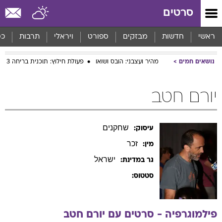
סרטים
ראשי
חדשות
מבזקים
ספורט
ויראלי
תרבות
כס
נושאים חמים
מהיר ועצבני: הובס ושואו
פעולת חילוץ: תוכנית בריחה 3
יורם חטב
שחקנים
עיסוק:
זכר
מין:
ישראל
גר במדינת:
סטטוס:
פילמוגרפיה - סרטים עם
יורם
חטב