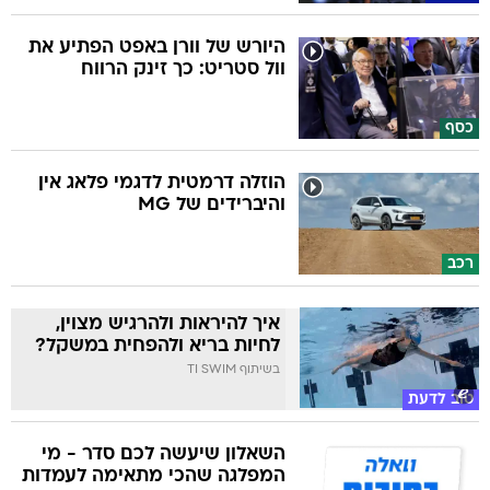
היורש של וורן באפט הפתיע את
וול סטריט: כך זינק הרווח
כסף
הוזלה דרמטית לדגמי פלאג אין
והיברידים של MG
רכב
איך להיראות ולהרגיש מצוין,
לחיות בריא ולהפחית במשקל?
בשיתוף TI SWIM
טוב לדעת
השאלון שיעשה לכם סדר - מי
המפלגה שהכי מתאימה לעמדות