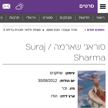
סרטים
ראשי
חדשות
מבזקים
ספורט
ויראלי
תרבות
כס
נושאים חמים
מהיר ועצבני: הובס ושואו
פעולת חילוץ: תוכנית בריחה 3
סוראג' שארמה / Suraj
Sharma
שחקנים
עיסוק:
30/08/2012
יום הולדת:
זכר
מין:
הודו
ארץ לידה: