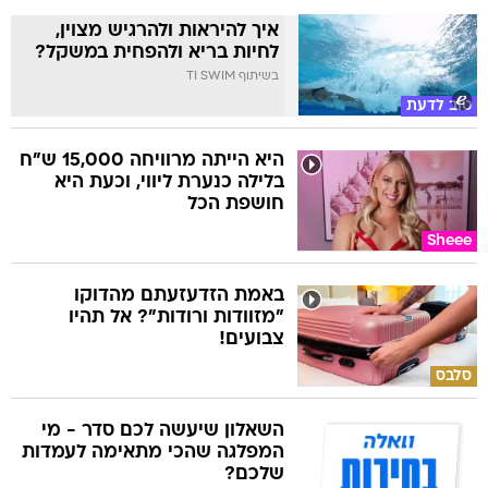
איך להיראות ולהרגיש מצוין,
לחיות בריא ולהפחית במשקל?
בשיתוף TI SWIM
טוב לדעת
היא הייתה מרוויחה 15,000 ש"ח
בלילה כנערת ליווי, וכעת היא
חושפת הכל
Sheee
באמת הזדעזעתם מהדוקו
"מזוודות ורודות"? אל תהיו
צבועים!
סלבס
השאלון שיעשה לכם סדר - מי
המפלגה שהכי מתאימה לעמדות
שלכם?