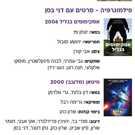
פילמוגרפיה - סרטים עם
דני
בסן
אסקימוסים בגליל
2006
יונתן
פז
במאי:
יהושע
סובול
תסריטאי:
אבי
קורן
צלם:
גבי
עמרני
,
לבנה
פינקלשטיין
,
מוסקו
שחקנים:
אלקלעי
,
חנה
רוט
,
הוגו
ירדן
טיטאן (מדובב)
2000
דון
בלות'
,
גרי
גולדמן
במאי:
גרימה
רבל
מוסיקאי:
שרון
כהן
בימוי קולות:
סנדי
בר
,
יהויכין
פרידלנדר
,
אקי
אבני
,
תומר
דיבוב:
שרון
,
סיון
שביט
,
שרון
כהן
,
נתן
דטנר
,
דני
בסן