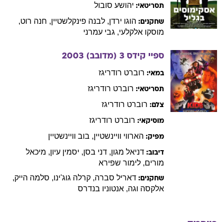
יהושע
סובול
תסריטאי:
הוגו
ירדן
,
לבנה
פינקלשטיין
,
חנה
רוט
,
שחקנים:
מוסקו
אלקלעי
,
גבי
עמרני
ספיי קידס 3 (מדובב)
2003
רוברט
רודריגז
במאי:
רוברט
רודריגז
תסריטאי:
רוברט
רודריגז
צלם:
רוברט
רודריגז
מוסיקאי:
הארווי
וויינשטיין
,
בוב
וויינשטיין
מפיק:
דניאל
מגון
,
דני
בסן
,
יסמין
עיון
,
מיכאל
דיבוב:
מורים
,
לימור
שפירא
דאריל
סברה
,
קרלה
גוג'ינו
,
סלמה
הייק
,
שחקנים:
אלקסה
וגה
,
אנטוניו
בנדרס