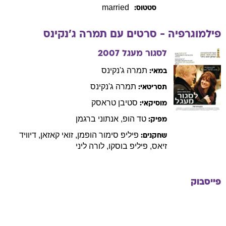
married
סטטוס:
פילמוגרפיה - סרטים עם
תמרה
ג'נקינס
לסגור מעגל
2007
תמרה
ג'נקינס
במאי:
תמרה
ג'נקינס
תסריטאי:
סטיבן
טראסק
מוסיקאי:
טד
הופ
,
אנתוני
ברגמן
מפיק:
פיליפ
סימור הופמן
,
זואי
קאזאן
,
דיוויד
שחקנים:
זיאס
,
פיליפ
בוסקו
,
לורה
ליני
פייסבוק