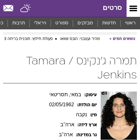
סרטים
ראשי
חדשות
מבזקים
ספורט
ויראלי
תרבות
כס
נושאים חמים
מהיר ועצבני: הובס ושואו
פעולת חילוץ: תוכנית בריחה 3
תמרה ג'נקינס / Tamara
Jenkins
במאי, תסריטאי
עיסוק:
02/05/1962
יום הולדת:
נקבה
מין:
ארה"ב
ארץ לידה:
ארה"ב
גר במדינת: