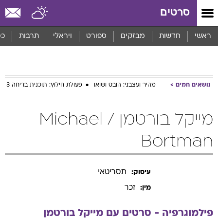
סרטים
ראשי
חדשות
מבזקים
ספורט
ויראלי
תרבות
כס
נושאים חמים
מהיר ועצבני: הובס ושואו
פעולת חילוץ: תוכנית בריחה 3
מייקל בורטמן / Michael
Bortman
תסריטאי
עיסוק:
זכר
מין:
פילמוגרפיה - סרטים עם
מייקל
בורטמן