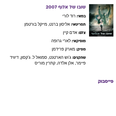
שובו של אלוף
2007
רוד
לורי
במאי:
אליסון
ברנט
,
מייקל
בורטמן
תסריטאי:
אדם
קיין
צלם:
לארי
גרופה
מוסיקאי:
מארק
פרידמן
מפיק:
ג'וש
הארטנט
,
סמואל
ל. ג'קסון
,
דיוויד
שחקנים:
פיימר
,
אלן
אלדה
,
קתרין
מוריס
פייסבוק