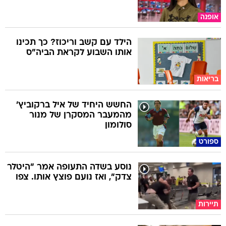
אופנה
הילד עם קשב וריכוז? כך תכינו
אותו השבוע לקראת הביה"ס
בריאות
החשש היחיד של איל ברקוביץ'
מהמעבר המסקרן של מנור
סולומון
ספורט
נוסע בשדה התעופה אמר "היטלר
צדק", ואז נועם פוצץ אותו. צפו
תיירות