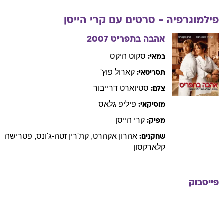
פילמוגרפיה - סרטים עם
קרי
הייסן
אהבה בתפריט
2007
סקוט
היקס
במאי:
קארול
פוץ'
תסריטאי:
סטיוארט
דרייבור
צלם:
פיליפ
גלאס
מוסיקאי:
קרי
הייסן
מפיק:
אהרון
אקהרט
,
קת'רין
זטה-ג'ונס
,
פטרישה
שחקנים:
קלארקסון
פייסבוק