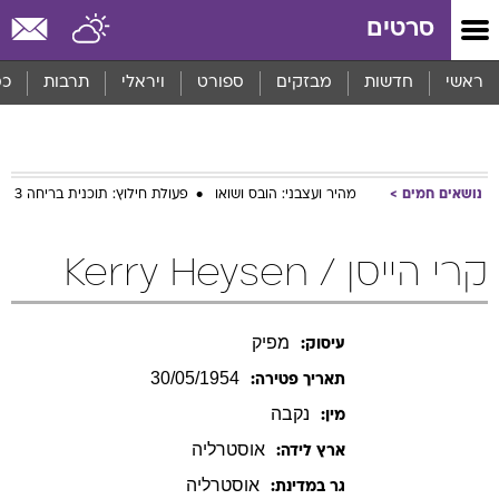
סרטים
ראשי
חדשות
מבזקים
ספורט
ויראלי
תרבות
כס
נושאים חמים
מהיר ועצבני: הובס ושואו
פעולת חילוץ: תוכנית בריחה 3
קרי הייסן / Kerry Heysen
מפיק
עיסוק:
30/05/1954
תאריך פטירה:
נקבה
מין:
אוסטרליה
ארץ לידה:
אוסטרליה
גר במדינת: