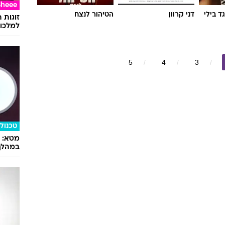
Sheee
 בילי
דני קרוון
הטיהור לנצח
זוגות 
למלכוד
5
4
3
טכנולו
במהלך