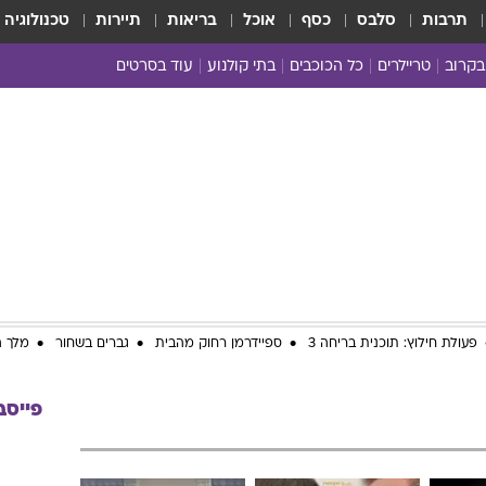
תרבות
סלבס
כסף
אוכל
בריאות
תיירות
טכנולוגיה
בקרוב
טריילרים
כל הכוכבים
בתי קולנוע
עוד בסרטים
כל הסרטים
yes planet
פעולת חילוץ: תוכנית בריחה 3
ספיידרמן רחוק מהבית
גברים בשחור
מלך ה
פייסב