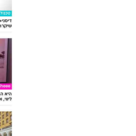
טכנולו
דיסני+
שיקרה 
Sheee
ליווי,