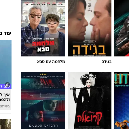
עוד ב
בגידה
מלחמה עם סבא
טוב ל
איך לה
ולהפח
בשיתוף  SWIM