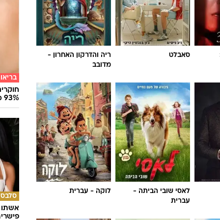
 3:
סאבלט
ריה והדרקון האחרון -
מדובב
בריאו
חוקרים
93% מנגיפי הסרטן
לאסי שובי הביתה -
לוקה - עברית
סלבס
עברית
אשתו ש
פישרית