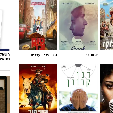
השאלון
אמונייט
טום וג'רי - עברית
מתאימ