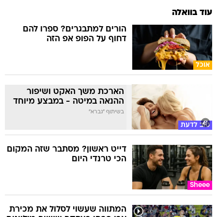
עוד בוואלה
הורים למתבגרים? ספרו להם
דחוף על הפופ אפ הזה
אוכל
הארכת משך האקט ושיפור
ההנאה במיטה - במבצע מיוחד
בשיתוף "גברא"
טוב לדעת
דייט ראשון? מסתבר שזה המקום
הכי טרנדי היום
Sheee
המתווה שעשוי לסלול את מכירת