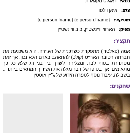
דאגלס
מקגארת'
במאי:
איאן וילסון
צלם:
{e.person.fname} {e.person.lname}
מוסיקאי:
הארווי וויינשטיין
, בוב וויינשטיין
מפיק:
תקציר:
אמה (פאלטרו) מתפקדת כשדכנית של העיירה. היא משכנעת את
חברתה הטובה הארייט (קולט) להתאהב באדם הלא נכון, אך זאת
מסתדרת בסוף לבד. ומצליחה לשדך בין בני זוג שלא כל כך
מתאימים, אך בסופו של דבר מגלה את השידוך המתאים ביותר...
בשבילה. עיבוד נוסף לספרה הידוע של ג"יין אוסטין.
שחקנים: