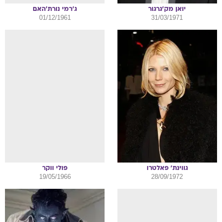
יואן
מק'גרגור
ג'רמי
נורת'האם
01/12/1961
31/03/1971
גווינת'
פאלטרו
פולי
ווקר
19/05/1966
28/09/1972