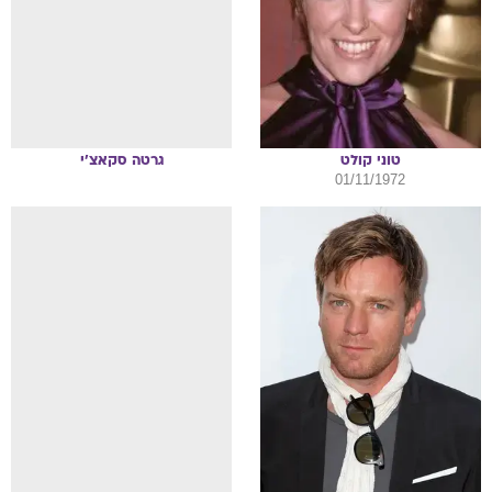
טוני
קולט
גרטה
סקאצ'י
01/11/1972