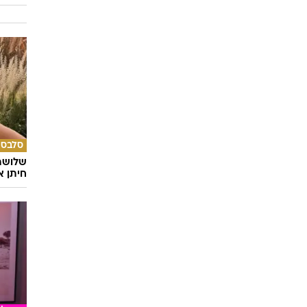
השאלון
מתאימ
סלבס