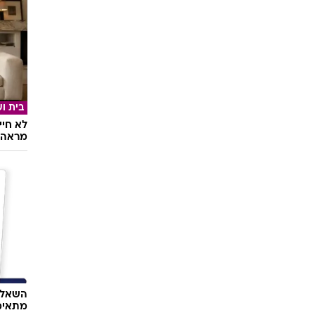
אוכל
24 ס
ראשונ
בית וע
לא חיי
מראה 