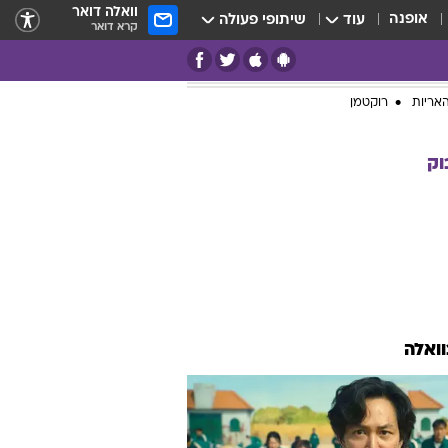
וואלה דואר
אופנה
עוד
שיתופי פעולה
קרא דואר
אריות
רוקטמן
וק