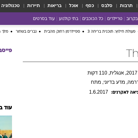
תרבות
סלבס
כסף
אוכל
בריאות
תיירות
טכנולוגיה
בקרוב
טריילרים
כל הכוכבים
בתי קולנוע
עוד בסרטים
כל הסרטים
yes planet
פעולת חילוץ: תוכנית בריחה 3
ספיידרמן רחוק מהבית
גברים בשחור
מלך ה
פייסב