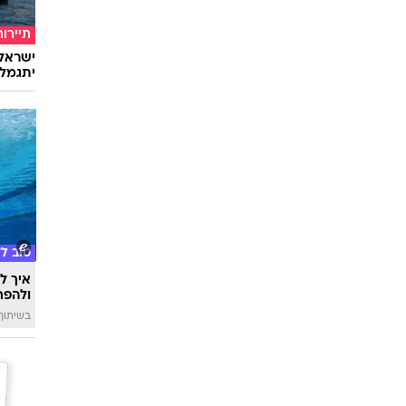
להיט ה
האוסט
תיירות
ישראלי
יתגמל