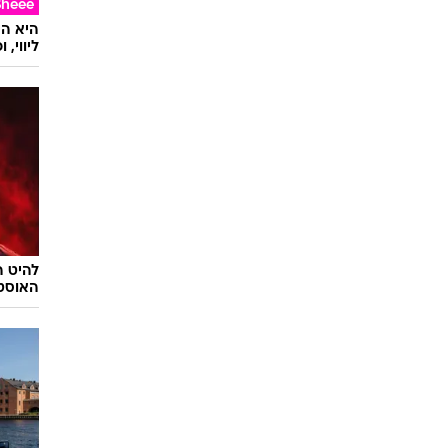
שלושה 
חיתן א
Sheee
ליווי,