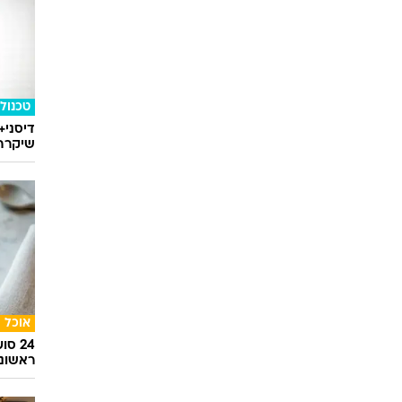
סלבס
הזמר ה
למעצר
ביל
פקסטון
אמה
ווטסון
קארן
גילאן
28/11/1987
20/07/2009
17/05/1955
טכנולו
דיסני+
שיקרה 