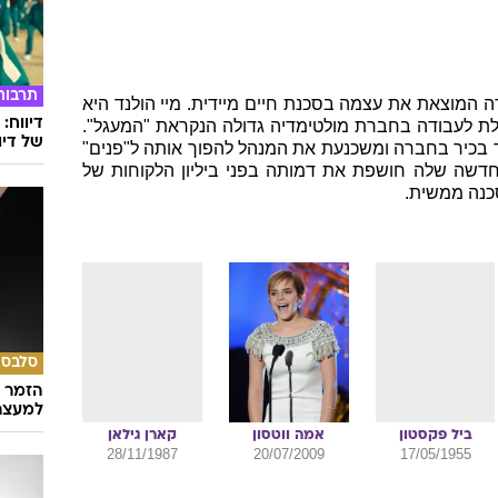
רמה
, מדע בדיוני
, מתח
1
.
6
.
2017
יאה לאקרנים:
עוד ב
תרבות
רה המוצאת את עצמה בסכנת חיים מיידית. מיי הולנד היא
דיווח:
 לעבודה בחברת מולטימדיה גדולה הנקראת "המעגל".
של דיוו
כיר בחברה ומשכנעת את המנהל להפוך אותה ל"פנים"
דשה שלה חושפת את דמותה בפני ביליון הלקוחות של
סכנה ממשית.