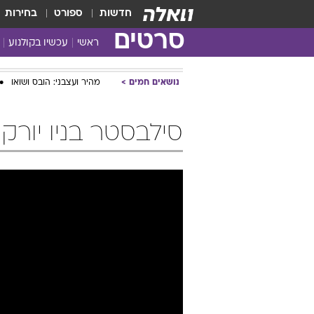
חדשות
ספורט
בחירות
סרטים
ראשי
עכשיו בקולנוע
נושאים חמים
מהיר ועצבני: הובס ושואו
סילבסטר בניו יורק /  Year's Eve