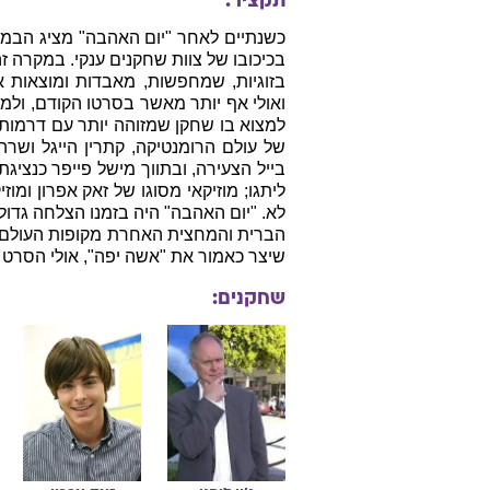
כשנתיים לאחר "יום האהבה" מציג הבמאי
בכיכובו של צוות שחקנים ענקי. במקרה זה,
בזוגיות, שמחפשות, מאבדות ומוצאות 
ואולי אף יותר מאשר בסרטו הקודם, ולמ
למצוא בו שחקן שמזוהה יותר עם דרמות 
של עולם הרומנטיקה, קתרין הייגל ושרה 
בייל הצעירה, ובתווך מישל פייפר כנציגת
ליתגו; מוזיקאי מסוגו של זאק אפרון ומוזיק
הברית והמחצית האחרת מקופות העולם. 
שיצר כאמור את "אשה יפה", אולי הסרט 
שחקנים:
ג'ון
ליתגו
זאק
אפרון