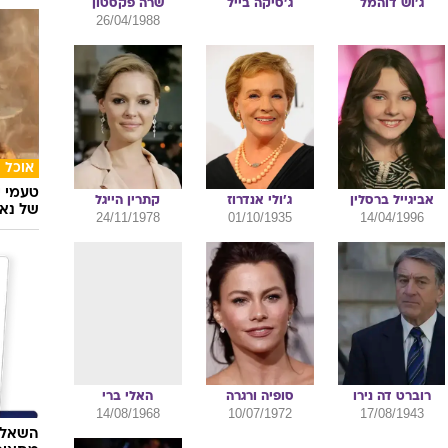
26/04/1988
אוכל
טעמי י
אביגייל
ברסלין
ג'ולי
אנדרוז
קתרין
הייגל
של נאג
24/11/1978
01/10/1935
14/04/1996
רוברט
דה נירו
סופיה
ורגרה
האלי
ברי
14/08/1968
10/07/1972
17/08/1943
השאלון
מתאימ