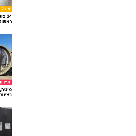
אוכל
24 ס
ראשונ
תיירות
מיטה, 
בצינור