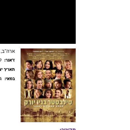
ארה"ב, 2011, אנגלית, 118 דקות
ק
ז׳אנר:
תאריך יצ
ג
במאי:
תקציר: