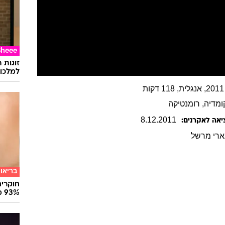
Sheee
זוגות 
למלכוד
ומדיה
, רומנטיקה
8
.
12
.
2011
יאה לאקרנים:
ארי
מרשל
בריאו
חוקרים
93% מנגיפי הסרטן