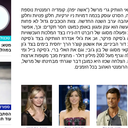
 הוותיק גרי מרשל ("אשה יפה). קומדיה רומנטית נוספת
 הסרט עוסק בכמה דמויות ניו יורקיות, חלקן פנויות וחלקן
אהבה ערב השנה החדשה. צוות הכוכבים גדול לא פחות
עשה הוא ענק ומגוון באופן כמעט חסר תקדים: וכך, אפשר
ופעולה מסוגו של רוברט דה-נירו בצד המלכות העכשוויות
ג'סיקה פרקר, וע; את ג'ולי אנדרוז הוותיקה בצד ג'סיקה
טכנולו
 דור הביניים; את אשטון קוצ'ר הרך יחסית בימים בצד ג'ון
אי מסוגו של בון ג'ובי; וגם את האלי ברי, ג'סיקה בייל ומי
במהלך
לא. "יום האהבה" היה בזמנו הצלחה גדולה וגרף מעל 200 מיליון דולר - מחצית מכך מקופות ארצות
הצלחה שכזו היא כמובן דבר שגרתי מבחינתו של מרשל,
הרומנטי האהוב בכל הזמנים.
ספורט
הסתבכ
עוד תמ
ג'וש
דוהמל
ג'סיקה
בייל
שרה
פקסטון