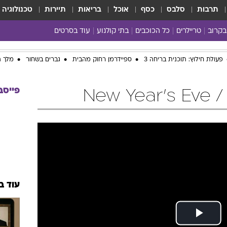
תרבות
סלבס
כסף
אוכל
בריאות
תיירות
טכנולוגיה
בקרוב
טריילרים
כל הכוכבים
בתי קולנוע
עוד בסרטים
כל הסרטים
פעולת חילוץ: תוכנית בריחה 3
ספיידרמן רחוק מהבית
גברים בשחור
מלך ה
yes planet
פייסב
New
עוד ב