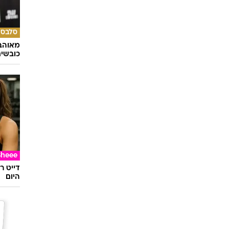
סלבס
מאוהבי
כובשי
Sheee
דייט ר
היום