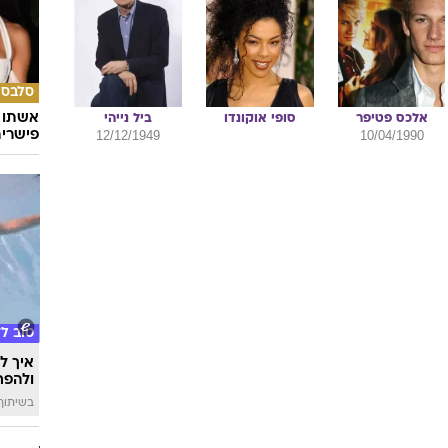
סלבס
אשתו ש
אלכס
פטיפר
סופי
אוקונדו
ביל
נייהי
פישרית
12/12/1949
10/04/1990
טוב ל
איך לה
ולהפח
בשיתוף  SWIM