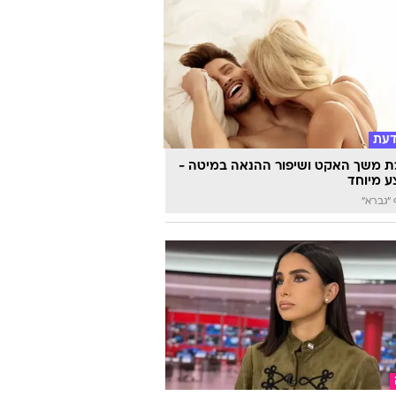
דעת
 משך האקט ושיפור ההנאה במיטה -
 מיוחד
"גברא"