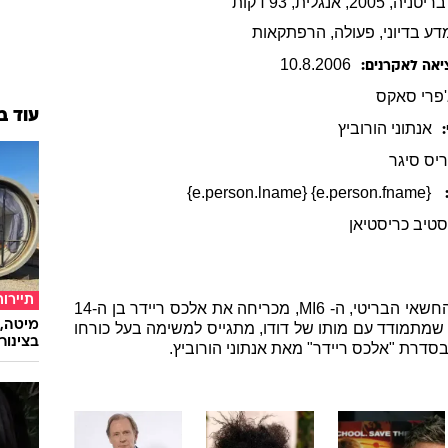
200, אנגלית, 93 דקות
דע בדיוני
, פעולה
, הרפתקאות
10
.
8
.
2006
יאה לאקרנים:
'פרי
סאקס
עוד ב
אנתוני
הורוביץ
יס סיגר
{e.person.fname} {e.person.lname}
טיב כריסטיאן
תיירות
היחידה למבצעים מיוחדים של השירות החשאי הבריטי, ה- MI6, מכריחה את אלכס ריידר בן ה-14
מיטה, 
, שמתמודד עם מותו של דודו, מתגייס למשימה בעל כורחו
בצינור
סדרת "אלכס ריידר" מאת אנתוני הורוביץ.