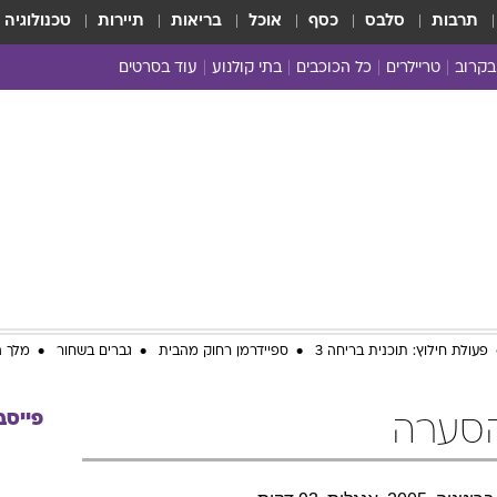
תרבות
סלבס
כסף
אוכל
בריאות
תיירות
טכנולוגיה
בקרוב
טריילרים
כל הכוכבים
בתי קולנוע
עוד בסרטים
כל הסרטים
yes planet
פעולת חילוץ: תוכנית בריחה 3
ספיידרמן רחוק מהבית
גברים בשחור
מלך ה
פייסב
הסערה