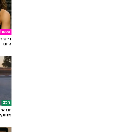
Sheee
דייט ר
היום
רכב
מחוקי 