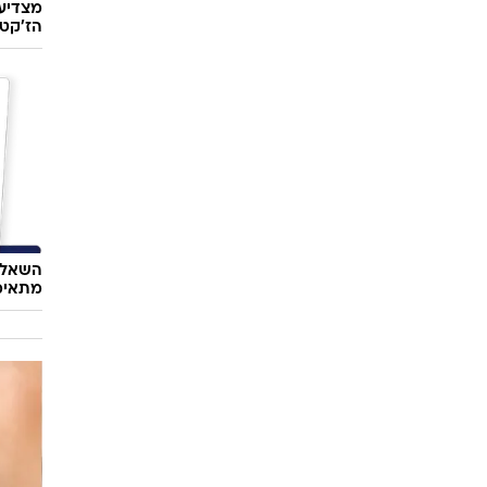
מצדיעו
הז'קט 
השאלון
מתאימ