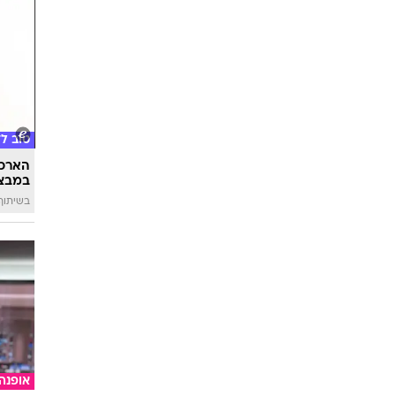
טוב ל
הארכת
במבצע
בשיתוף 
אופנה