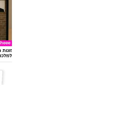
Sheee
זוגות 
למלכוד
השאלון
מתאימ