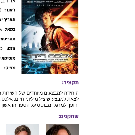
ארה"ב, בריטניה, 5
מ
ז׳אנר:
תאריך יצ
ג
במאי:
תסריטאי:
כר
צלם:
מוסיקאי:
ס
מפיק:
תקציר:
לצאת למבצע שיציל מיליוני חיים. אלכס
והופך למרגל. מבוסס על הספר הראשון ב
שחקנים: