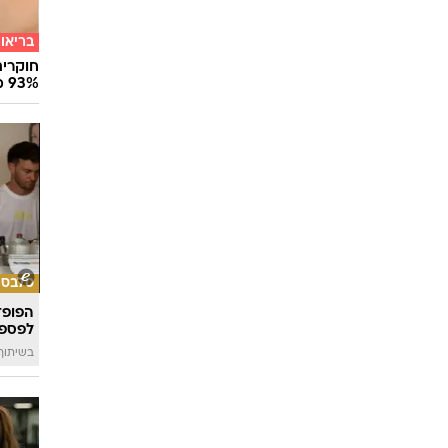
בריאו
חוקרים
93% מנגיפי הסרטן
סלבס
הפופ־
לפספ
בשיתוף llin