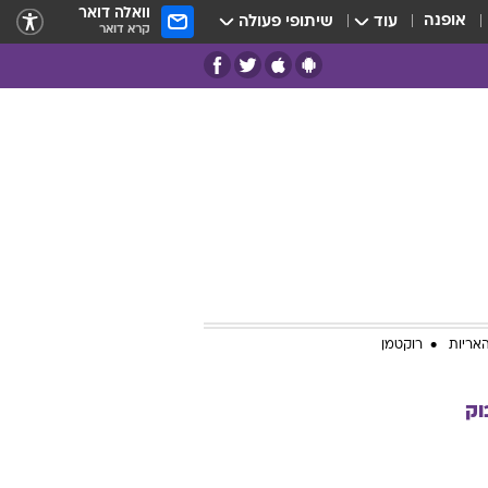
וואלה דואר
אופנה
עוד
שיתופי פעולה
קרא דואר
אריות
רוקטמן
וק