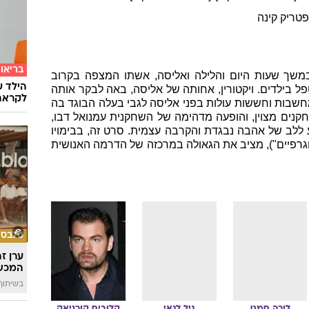
טריק קינה
בריאו
, ז'יל עובד במשך שעות היום והלילה ואליסה, אשתו המצפה בקרוב
הילד ע
פל בילדים. ויקטורין, אחותה של אליסה, באה לבקר אותה
לקראת
מחשבות וחששות עולות בפני אליסה לגבי בעלה הבוגד בה
שחקנים מצוין, והופעה מדהימה של השחקנית עמנואל דבו,
גע ללב של אהבה נבגדת והקרבה עצמית. סרט זה, בבימויו
נוגרפיים"), מציב את הגאולה במרכזה של הדרמה האנושית
סלבס
ערן ז
המכש
בשיתוף 
לורה
סמט
גיל
לגאי
קלוביס
קורניאק