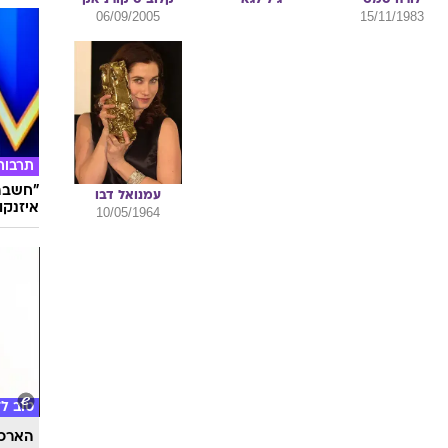
06/09/2005
15/11/1983
תרבות
"חשבתי
עמנואל
דבו
איזנקוט
10/05/1964
טוב ל
הארכת