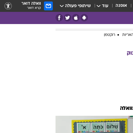
וואלה דואר
אופנה
עוד
שיתופי פעולה
קרא דואר
אריות
רוקטמן
וק
וואלה