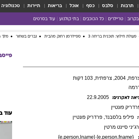
תרבות
סלבס
כסף
אוכל
בריאות
תיירות
טכנולוגיה
בקרוב
טריילרים
כל הכוכבים
בתי קולנוע
עוד בסרטים
כל הסרטים
פעולת חילוץ: תוכנית בריחה 3
ספיידרמן רחוק מהבית
גברים בשחור
מלך ה
yes planet
פייסב
רפתית, 103 דקות
רמה
22
.
9
.
2005
יאה לאקרנים:
רדריק
פונטיין
עוד ב
פיליפ
בלסבנד
,
פרדריק
פונטיין
רג'יני סיינט מרטין
{e.person.fname} {e.person.lname}