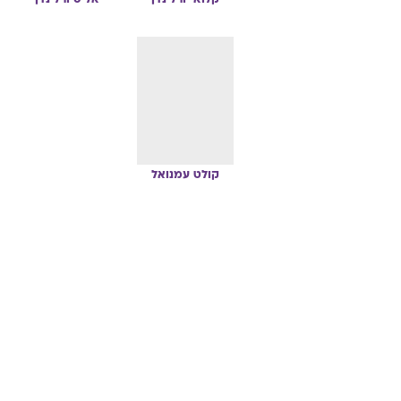
קולט
עמנואל