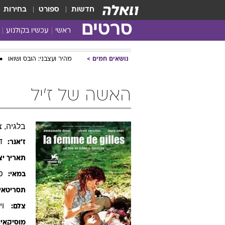
חדשות
ספורט
בחירות
סרטים
ראשי
עכשיו בקולנוע
נושאים חמים
מהיר ועצבני: הובס ושואו
האשה של ז'יל
בלגיה, צרפת, 2004, צ
ד
ז׳אנר:
תאריך יצ
פ
במאי:
תסריטאי:
וי
צלם:
מוסיקאי: