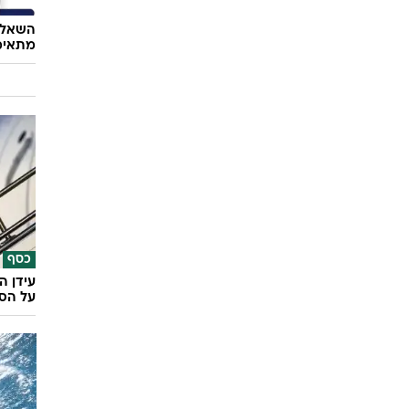
השאלון
מתאימ
כסף
עידן ה
על הסד