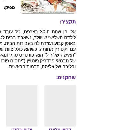
פ
מפיק:
תקציר:
אלו הן שנות ה-30 בצרפת
לילדם השלישי שייוולד, נשארת בבית לט
באופן קבוע ועוזרת לה בעבודות הבית. 
עם ויקטורין אחותה. כשהוא כולל צוות 
"האישה של ז'יל" הוא פורטרט טרגי ונו
של הבמאי פרדריק פונטיין ("יחסים פור
ובליבה של אליסה, הדמות הראשית.
שחקנים:
קלואי
ורלינדן
אליס
ורלינדן