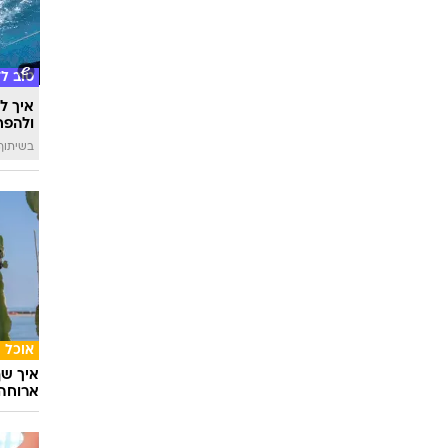
טוב ל
איך לה
ולהפח
בשיתוף  SWIM
אוכל
איך שף
ארוחה 