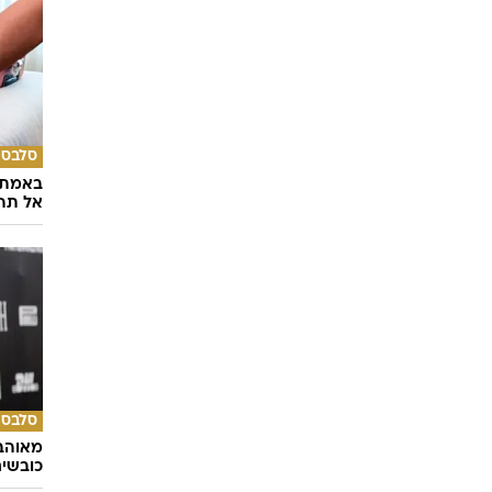
סלבס
באמת ה
אל תהי
סלבס
מאוהבי
כובשי