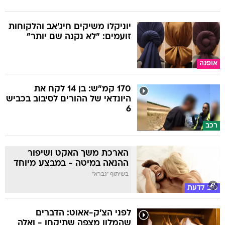
יוניקלו משיקים חיג'אב והלקוחות
זועמים: "לא נקנה שם יותר"
אופנה
170 קמ"ש: בן 14 לקח את
היונדאי של ההורים לסיבוב בכביש
6
רכב
הארכת משך האקט ושיפור
ההנאה במיטה - במבצע מיוחד
בשיתוף "גברא"
טוב לדעת
לפני הצ'ק-אאוט: הדברים
שהמלון מצפה שתיקחו - ואלה