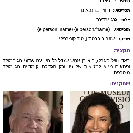
ג'ון
פאברו
במאי:
דיוויד
ברנבאום
תסריטאי:
גרג גרדינר
צלם:
{e.person.fname} {e.person.lname}
מוסיקאי:
שונה רוברטסון
, טוד קומרניקי
מפיק:
תקציר:
באדי (וויל פארל), הוא בן אנוש שגדל כל חייו עם שדוני חג המולד
ופתאום מגיע למציאות של ניו יורק הגדולה. קומדיית חג מולד
מוטרפת .
שחקנים: