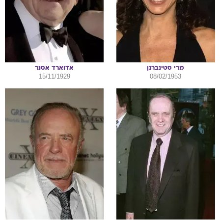
מרי
סטינברגן
אדוארד
אסנר
15/11/1929
08/02/1953