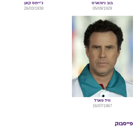
בוב
ניוהארט
ג'יימס
קאן
26/03/1939
05/09/1929
וויל
פארל
16/07/1967
פייסבוק