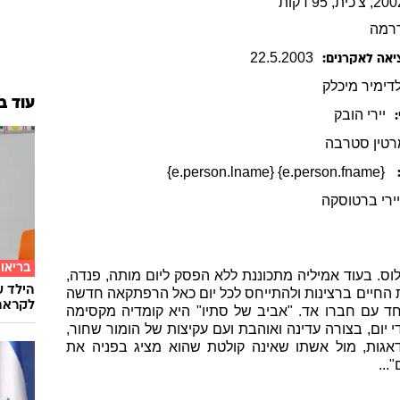
רמה
22
.
5
.
2003
יאה לאקרנים:
לדימיר
מיכלק
עוד ב
יירי
הובק
טין סטרבה
{e.person.fname} {e.person.lname}
ירי ברטוסקה
בריאו
לוס. בעוד אמיליה מתכוננת ללא הפסק ליום מותה, פנדה,
הילד ע
 החיים ברצינות ולהתייחס לכל יום כאל הרפתקאה חדשה
לקראת
ד עם חברו אד. "אביב של סתיו" היא קומדיה מקסימה
נצחי בן 76, הנאבק מדי יום, בצורה עדינה ואוהבת ועם עקיצות של הומור שחור,
גות, מול אשתו שאינה קולטת שהוא מציג בפניה את
...