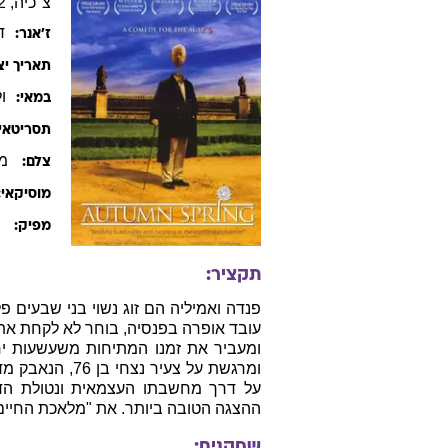
צ"כיה, 2002, צ'כית, 95 דקות
ד
ז׳אנר:
תאריך יצ
ו
במאי:
תסריטאי:
מר
צלם:
מוסיקאי:
י
מפיק:
תקציר:
פנדה ואמיליה הם זוג נשוי בני שבעים פ
עובד אופרה בפנסיה, בוחר לא לקחת את
ומעביר את זמנו המתיחות משעשעות יח
ומרגשת על צעיר 
על דרך מחשבתו העצמאית ונטולת הדא
ההצגה הטובה ביותר. את "מלאכת החיים"
שחקנים: