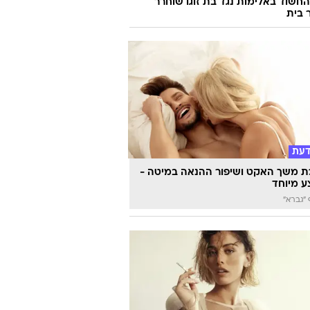
חשוד באלימות נגד בת זוגו שוחרר
 בית
דעת
 משך האקט ושיפור ההנאה במיטה -
 מיוחד
"גברא"