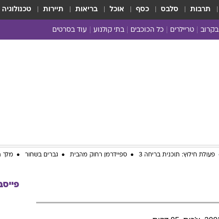
תרבות
סלבס
כסף
אוכל
בריאות
תיירות
טכנולוגיה
בקרוב
טריילרים
כל הכוכבים
בתי קולנוע
עוד בסרטים
כל הסרטים
yes planet
פעולת חילוץ: תוכנית בריחה 3
ספיידרמן רחוק מהבית
גברים בשחור
מלך ה
פייסב