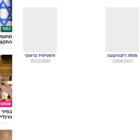
כסף
מחטף ח
התקצי
סטלה
ז'זבורקובה
ולסטימיל
ברוצקי
15/12/1920
14/04/1922
אופנה
במיני 
הרגליי