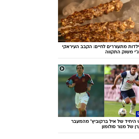
לדות מתעוררים לחיים: הקבב העיראקי
׳י משוק התקווה
היחיד של איל ברקוביץ' מהמעבר
 של מנור סולומון