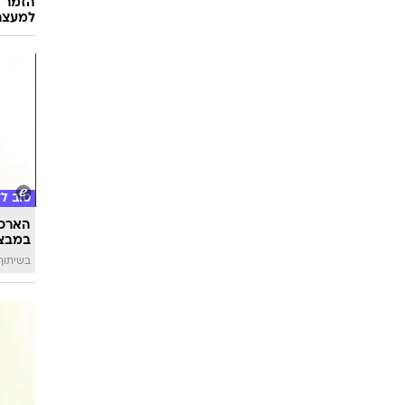
הזמר ה
למעצר
טוב ל
הארכת
במבצע
בשיתוף 