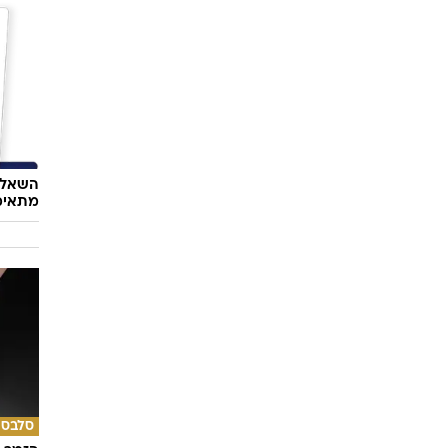
השאלון
מתאימ
סלבס