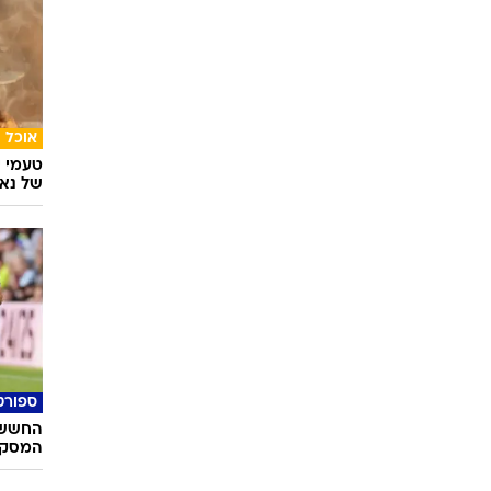
אוכל
טעמי י
של נאג
ספורט
החשש 
המסקרן