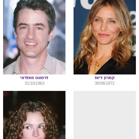
קמרון
דיאז
דרמונט
מאלרוני
31/10/1963
30/08/1972