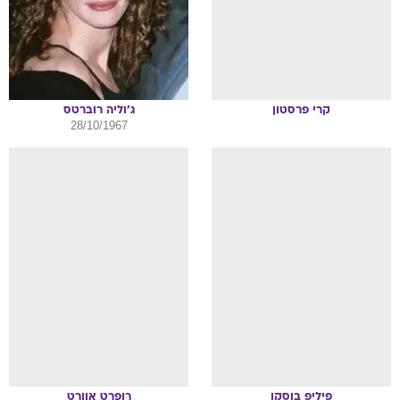
קרי
פרסטון
ג'וליה
רוברטס
28/10/1967
פיליפ
בוסקו
רופרט
אוורט