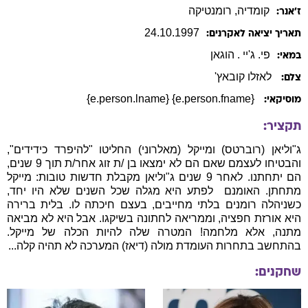
קומדיה
, רומנטיקה
ז׳אנר:
24
.
10
.
1997
תאריך יציאה לאקרנים:
פי. ג'יי .
הוגאן
במאי:
לאזלו קובאץ'
צלם:
{e.person.fname} {e.person.lname}
מוסיקאי:
תקציר:
ג"וליאן (רוברטס) ומייקל (מאלרוני) החליטו "להיפרד כידידים",
והבטיחו לעצמם שאם הם לא ימצאו בן /ת זוג אחר/ת תוך 9 שנים,
הם יתחתנו. לאחר 9 שנים ג"וליאן מקבלת חדשות טובות: מייקל
מתחתן. האומנם  לפתע היא מגלה שכל השנים שלא היו יחד,
כשניהלה רומנים בלתי מחייבים, בעצם חיכתה לו. בלית ברירה
היא אורזת חפציה, וממריאה לחתונה בשיקגו. אבל היא לא מביאה
מתנה, אלא מלחמה! המטרה שלה להיות הכלה של מייקל.
בהתחשב בתחרות העומדת מולה (דיאז) המערכה לא תהיה קלה...
שחקנים: