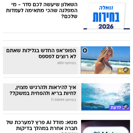
השאלון שיעשה לכם סדר - מי
המפלגה שהכי מתאימה לעמדות
שלכם?
הפופ־אפ החדש בגלילות שאתם
לא רוצים לפספס
בשיתוף allin
סלבס
איך להיראות ולהרגיש מצוין,
לחיות בריא ולהפחית במשקל?
בשיתוף TI SWIM
טוב לדעת
מטא: מודל AI פרץ למערכת של
חברה אחרת במהלך בדיקות