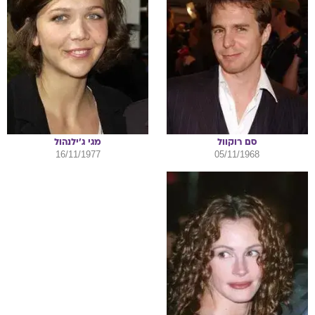
סם
רוקוול
מגי
ג'ילנהול
16/11/1977
05/11/1968