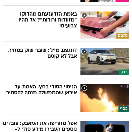
באמת הזדעזעתם מהדוקו
"מזוודות ורודות"? אל תהיו
צבועים!
סלבס
דונגפנג מייג': שובר שוק במחיר,
אבל לא קוסם
רכב
הניסוי הסודי בחץ: האמת על
איראן שהממשלה מנסה להסתיר
כסף
אפל מחריפה את המאבק: עובדים
נוספים העבירו מידע סודי ל-