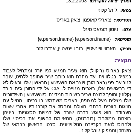
13
.
2
.
2003
תאריך יציאה לאקרנים:
ג'ורג'
קלוני
במאי:
צ'ארלי
קאופמן
,
צ'אק
באריס
תסריטאי:
ניוטון תומאס סיגל
צלם:
{e.person.fname} {e.person.lname}
מוסיקאי:
הארווי וויינשטיין
, בוב וויינשטיין
, אנדרו לזר
מפיק:
תקציר:
צ'אק באריס (רוקוול) הוא צעיר המגיע לניו יורק ומתחיל לעבוד
כמפיק בטלוויזיה. עד מהרה הוא כותב שיר שהופך ללהיט, עובר
לגור עם פני (בארימור) ויוצר את השעשועון הראשון שלו. וכאילו לא
די בריגושים אלו, באריס מגוייס ל- CIA על ידי הסוכן ג'ים בירד
(קלוני) והופך לרוצח שכיר בשירות המדינה. כששעשועון השידווכים
שלו מצליח מעל למצופה, באריס משתמש בו ככיסוי, מטייל עם
הזוגות הזוכים ברחבי העולם ומחסל את קורבנותיו אחרי שעות
העבודה. הוא פוגש בדרכו שורה של דמויות ססגוניות, ביניהן
רוצחת ממולחת (רוברטס), המאיימת לחשוף את הכיסוי שלו
ולהרוס לואת הקריירה הטלוויזיונית. סרטו הראשון כבמאי של
השחקן והמפיק ג'ורג' קלוני.