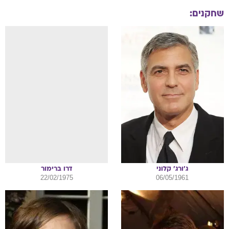
שחקנים:
ג'ורג'
קלוני
דרו
ברימור
22/02/1975
06/05/1961