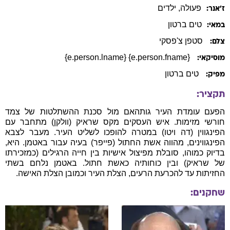
פעולה
, ילדים
ז׳אנר:
טים
ברטון
במאי:
סטפן צ'פסקי
צלם:
{e.person.fname} {e.person.lname}
מוסיקאי:
טים ברטון
מפיק:
תקציר:
הפעם עומדת העיר גותהאם מול סכנת ההשתלטות של צמד
חורשי מזימות. איש העסקים מקס שראיק (וולקן) מתחבר עם
הפינגווין (דה ויטו) במטרה להופכו לשליט העיר. מעבר לצבא
הפינגווינים, מהווה אשת החתול (פייפר) בעיה עבור באטמן. היא,
בדיוק כמוהו, סובלת מפיצול אישיות בין חייה הרגילים (כמזכירתו
של שראיק) ובין כוחותיה כאשת חתול. באטמן נלחם בשתי
החזיתות עד להכרעת הרעים, הצלת העיר וכמובן הצלת האישה.
שחקנים: