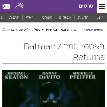
סרטים
ראשי
חדשות
מבזקים
ספורט
ויראלי
תרבות
כס
נושאים חמים
מהיר ועצבני: הובס ושואו
פעולת חילוץ: תוכנית בריחה 3
באטמן חוזר / Batman
Returns