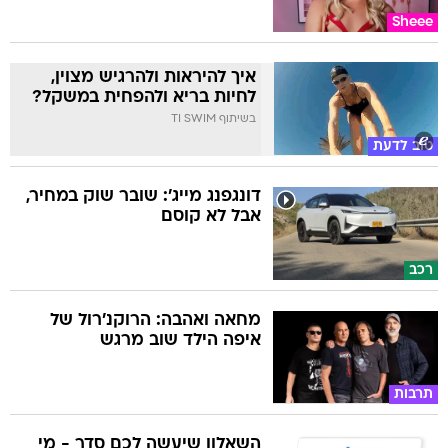
Sheee
איך להיראות ולהרגיש מצוין,
לחיות בריא ולהפחית במשקל?
בשיתוף TI SWIM
טוב לדעת
דונגפנג מייג': שובר שוק במחיר,
אבל לא קוסם
רכב
מחאה ואהבה: הרוקנ'רול של
איפה הילד שוב מרגש
תרבות
השאלון שיעשה לכם סדר - מי