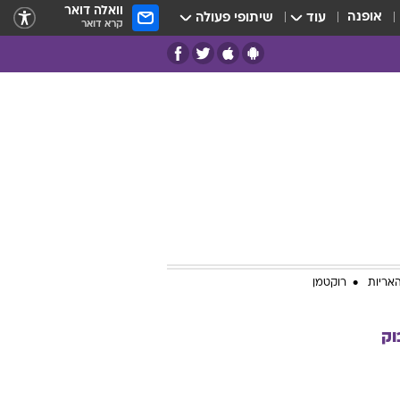
וואלה דואר
אופנה
עוד
שיתופי פעולה
קרא דואר
אריות
רוקטמן
וק