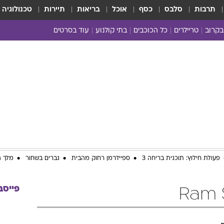
תרבות
סלבס
כסף
אוכל
בריאות
תיירות
טכנולוגיה
בקרוב
טריילרים
כל הכוכבים
בתי קולנוע
עוד בסרטים
כל הסרטים
yes planet
פעולת חילוץ: תוכנית בריחה 3
ספיידרמן רחוק מהבית
גברים בשחור
מלך ה
פייסב