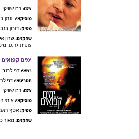
רם
שוויקי
צלם:
יונתן
בר
מוסיקאי:
דורון
בנבנ
מפיק:
שרון
אל
שחקנים:
צופית
גרנט
,
מיכ
ימים קפואים
6
דני
לרנר
במאי:
דני
לרנ
תסריטאי:
רם
שוויקי
צלם:
איתי
הל
מוסיקאי:
אסף
ראב
מפיק:
מאור
כה
שחקנים: