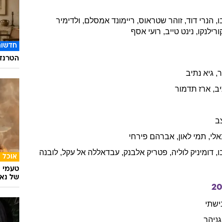
ו
,
הנרי
דוד
,
זוהר
שטראוס
,
ריימונד
אמסלם
,
ולדימיר
ורילנקו
,
נינט
טייב
,
רועי
אסף
חדשות
הטרנד 
,
גיא
נתיב
ב
,
ארז
תדמור
ב
אלי
,
תמי
לאון
,
אברהם
פירחי
ו
,
דומיניק
לוליה
,
פטריק
אלבנק
,
עבדאללה
אל עקל
,
לובנה
אוכל
טעמי י
של נאג
2
ישתי
גניהר