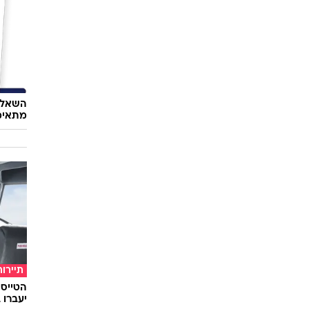
השאלון
מתאימ
תיירות
יעברו 