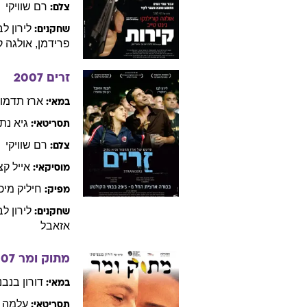
רם
שוויקי
צלם:
לירון
לב
שחקנים:
פרידמן
,
אולגה
ק
זרים
2007
ארז
תדמור
במאי:
גיא
נתי
תסריטאי:
רם
שוויקי
צלם:
אייל
קצ
מוסיקאי:
חיליק
מיכ
מפיק:
לירון
לב
שחקנים:
אזאבל
מתוק ומר
007
דורון
בנבנ
במאי:
עלמה
תסריטאי: