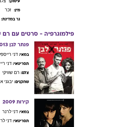
צלם
עיסוק:
זכר
מין:
גר במדינת:
פילמוגרפיה - סרטים עם
רם
ש
פנתר לבן
013
דני
רייספל
במאי:
דני
ריי
תסריטאי:
רם
שוויקי
צלם:
יבגני
או
שחקנים:
קירות
2009
דני
לרנר
במאי:
דני
לרנ
תסריטאי: