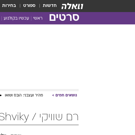
חדשות
ספורט
בחירות
סרטים
ראשי
עכשיו בקולנוע
נושאים חמים
מהיר ועצבני: הובס ושואו
רם שוויקי / Ram Shviky