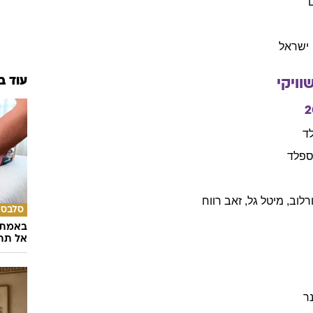
ישראל
עוד ב
וויקי
2
ד
ספלד
רלוב
,
מיטל
גל
,
זאב
רווח
סלבס
באמת ה
אל תהי
ר