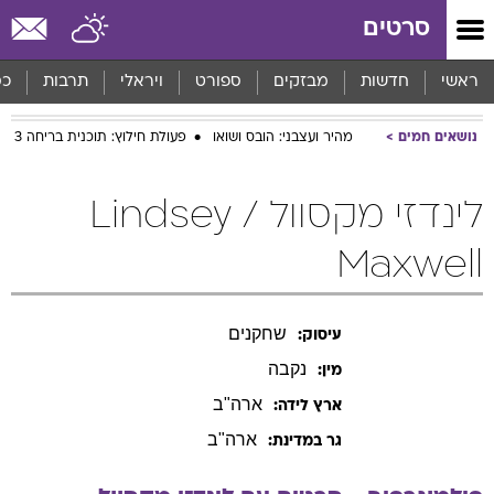
סרטים
ראשי
חדשות
מבזקים
ספורט
ויראלי
תרבות
כס
נושאים חמים
מהיר ועצבני: הובס ושואו
פעולת חילוץ: תוכנית בריחה 3
לינדזי מקסוול / Lindsey
Maxwell
שחקנים
עיסוק:
נקבה
מין:
ארה"ב
ארץ לידה:
ארה"ב
גר במדינת: