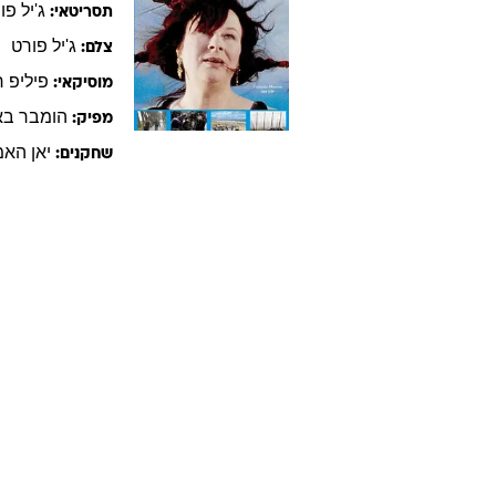
מפי
עיסוק:
זכר
מין:
ארץ לידה:
פילמוגרפיה - סרטים עם
הומ
כשהים גואה
4
יולנד
מורו
,
במאי:
ג'יל
פו
תסריטאי:
ג'יל
פורט
צלם:
פיליפ
ר
מוסיקאי:
הומבר
בא
מפיק:
יאן
האמ
שחקנים: