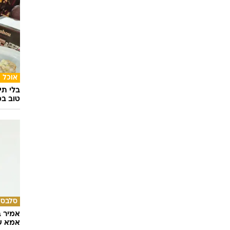
טוב ל
איך לה
ולהפח
בשיתוף  SWIM
אוכל
בלי תי
טוב במ