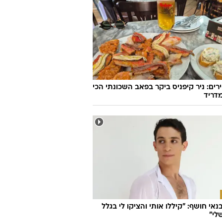
דעת
יראות ולהרגיש מצוין, לחיות בריא
ית במשקל?
TI
ירים: ניר קיפניס ביקר בפאב השכונתי הכי
דריד