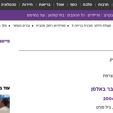
תרבות
סלבס
כסף
אוכל
בריאות
תיירות
טכנולוגיה
בקרוב
טריילרים
כל הכוכבים
בתי קולנוע
עוד בסרטים
כל הסרטים
yes planet
פעולת חילוץ: תוכנית בריחה 3
ספיידרמן רחוק מהבית
גברים בשחור
מלך ה
פייסב