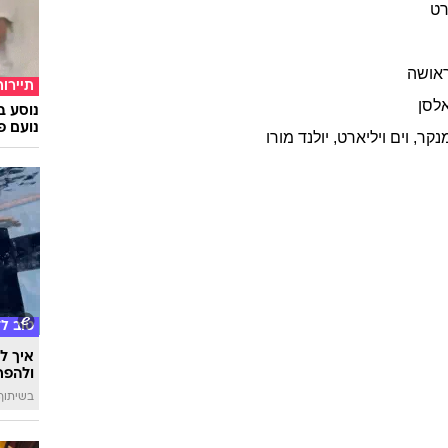
ק
צרפת
עוד ב
בר
באלסן
200
ג'יל
פורט
רט
אושה
תיירות
לסן
נוסע ב
נועם פ
נקר
,
וים
ויליארט
,
יולנד
מורו