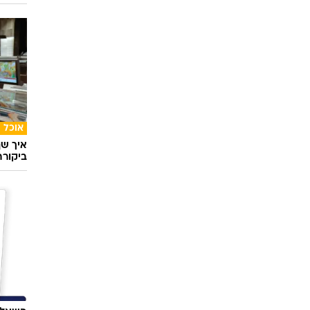
סלבס
אמיר ב
אמא ש
אוכל
איך שף
ביקור