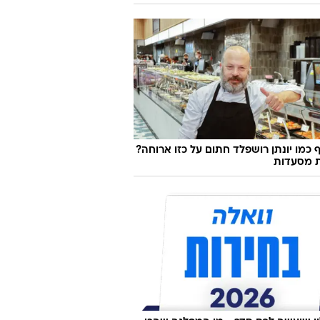
נאי חושף: "קיללו אותי והציקו לי בגלל
לי"
 כמו יונתן רושפלד חתום על כזו ארוחה?
ת מסעדות