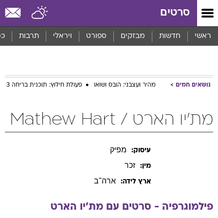
סרטים
ראשי
חדשות
מבזקים
ספורט
ויראלי
תרבות
כס
נושאים חמים
מהיר ועצבני: הובס ושואו
פעולת חילוץ: תוכנית בריחה 3
מת'יו הארט / Mathew Hart
מפיק
עיסוק:
זכר
מין:
ארה"ב
ארץ לידה:
פילמוגרפיה - סרטים עם
מת'יו
הארט