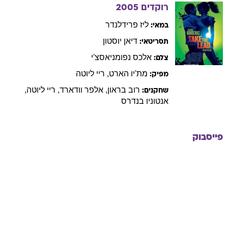
רוקדים
2005
ליז
פרידלנדר
במאי:
דיאן
יוסטון
תסריטאי:
אלכס
נפומניאסצ'י
צלם:
מת'יו
הארט
,
ריי
ליוטה
מפיק:
רוב
בראון
,
אלפר
וודארד
,
ריי
ליוטה
,
שחקנים:
אנטוניו
בנדרס
פייסבוק