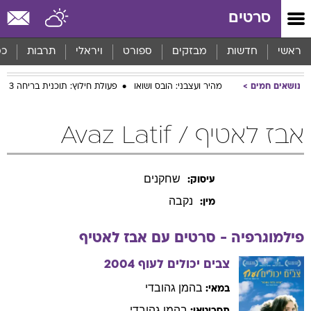
סרטים
ראשי
חדשות
מבזקים
ספורט
ויראלי
תרבות
כס
נושאים חמים
מהיר ועצבני: הובס ושואו
פעולת חילוץ: תוכנית בריחה 3
אבז לאטיף / Avaz Latif
שחקנים
עיסוק:
נקבה
מין:
פילמוגרפיה - סרטים עם
אבז
לאטיף
צבים יכולים לעוף
2004
בהמן
גהובדי
במאי:
בהמן
גהובדי