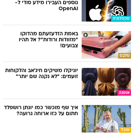
נוספים העבירו מידע סודי ל-
OpenAI
טכנולוגיה
באמת הזדעזעתם מהדוקו
"מזוודות ורודות"? אל תהיו
צבועים!
סלבס
יוניקלו משיקים חיג'אב והלקוחות
זועמים: "לא נקנה שם יותר"
אופנה
איך שף מוכשר כמו יונתן רושפלד
חתום על כזו ארוחה גרועה?
אוכל