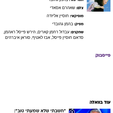
תסריטאי:
שאהרם
אסאדי
צלם:
חוסיין
אליזדה
מוסיקאי:
בהמן
גהובדי
מפיק:
עבדול רחמן
קארים
,
הירש פייסל
ראהמן
,
שחקנים:
סדאם חוסיין
פייסל
,
אבז
לאטיף
,
סוראן
איברהים
פייסבוק
עוד בוואלה
"חשבתי שלא שמעתי טוב":