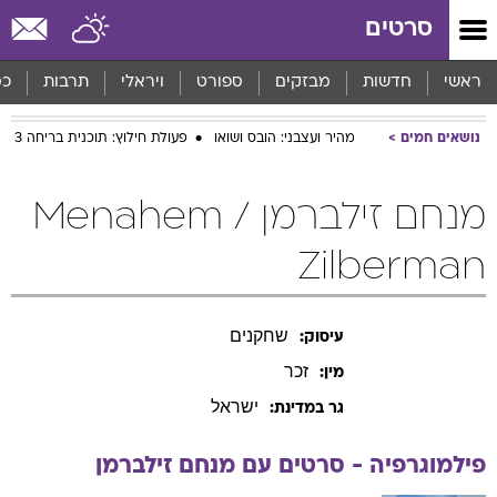
סרטים
ראשי
חדשות
מבזקים
ספורט
ויראלי
תרבות
כס
נושאים חמים
מהיר ועצבני: הובס ושואו
פעולת חילוץ: תוכנית בריחה 3
מנחם זילברמן / Menahem
Zilberman
שחקנים
עיסוק:
זכר
מין:
ישראל
גר במדינת:
פילמוגרפיה - סרטים עם
מנחם
זילברמן