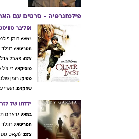
פילמוגרפיה - סרטים עם
הארי
אוליבר טוויסט
רומן
פולנס
במאי:
רונלד
ה
תסריטאי:
פאבל
אדלמ
צלם:
רייצ'ל
פ
מוסיקאי:
רומן
פולנ
מפיק:
הארי
עד
שחקנים:
ילדתו של לזרו
גראהם
ת'
במאי:
רונלד
ב
תסריטאי:
לוקאס
סטר
צלם: