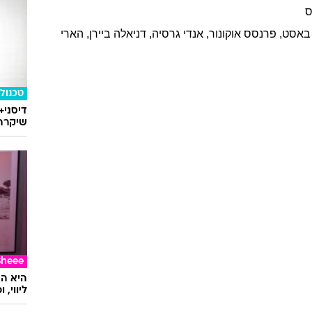
באסט
,
פרנסס
אוקונור
,
אנדי
גרסיה
,
דניאלה
ביירן
,
הארי
טכנולו
דיסני+
שיקרה 
Sheee
ליווי,