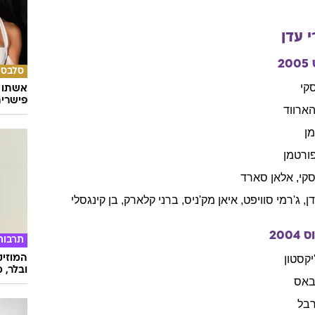
עדן
2005
סלבס
קי
אשתו ש
פישרית
ארווד
ן
ורטמן
סקי
,
אלאן
סארד
ן
,
ג'רמי
סוויפט
,
איאן
מק'ניס
,
ברני
קלארק
,
בן
קינגסלי
ס
2004
תרבות
המוזיק
יקסטון
ובלר, מ
אס
בל