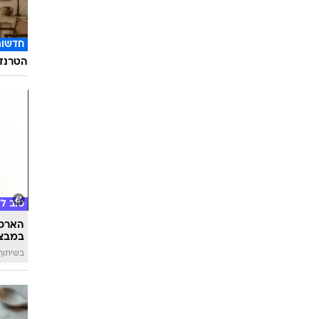
חדשות
הטרנד 
טוב ל
הארכת
במבצע
בשיתוף 