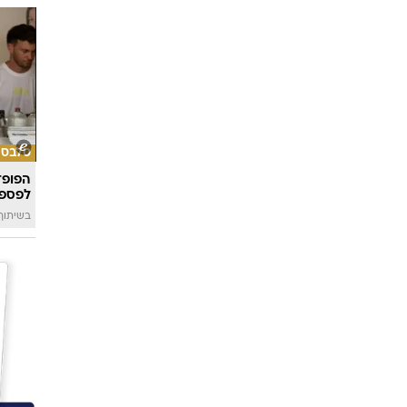
סלבס
הפופ־
לפספ
בשיתוף llin