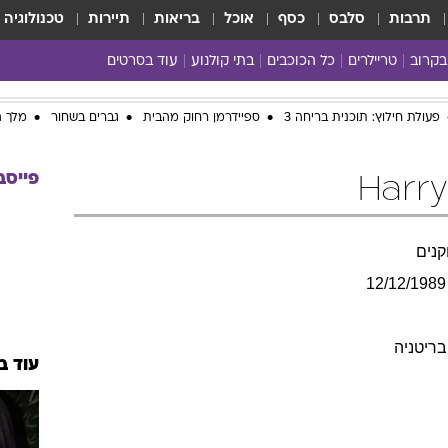
תרבות
סלבס
כסף
אוכל
בריאות
תיירות
טכנולוגיה
בקרוב
טריילרים
כל הכוכבים
בתי קולנוע
עוד בסרטים
כל הסרטים
פעולת חילוץ: תוכנית בריחה 3
ספיידרמן רחוק מהבית
גברים בשחור
מלך ה
yes planet
פייסב
נים
12/12/1989
בריטניה
עוד ב