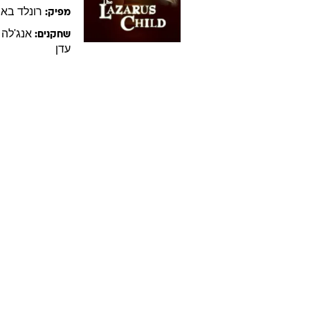
רונלד
באס
מפיק:
אנג'לה
שחקנים:
עדן