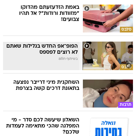
באמת הזדעזעתם מהדוקו
"מזוודות ורודות"? אל תהיו
צבועים!
סלבס
הפופ־אפ החדש בגלילות שאתם
לא רוצים לפספס
בשיתוף allin
סלבס
השחקנית מיני דרייבר נפצעה
בתאונת דרכים קשה בצרפת
תרבות
השאלון שיעשה לכם סדר - מי
המפלגה שהכי מתאימה לעמדות
שלכם?