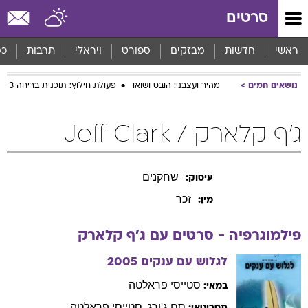
סרטים
ראשי
חדשות
מבזקים
ספורט
ויראלי
תרבות
כס
נושאים חמים
מהיר ועצבני: הובס ושואו
פעולת חילוץ: תוכנית בריחה 3
ג'ף קלארק / Jeff Clark
שחקנים
עיסוק:
זכר
מין:
פילמוגרפיה - סרטים עם
ג'ף
קלארק
לגלוש עם ענקים
2005
סטייסי
פראלטה
במאי:
סם
ג'ורג
,
סטייסי
פראלטה