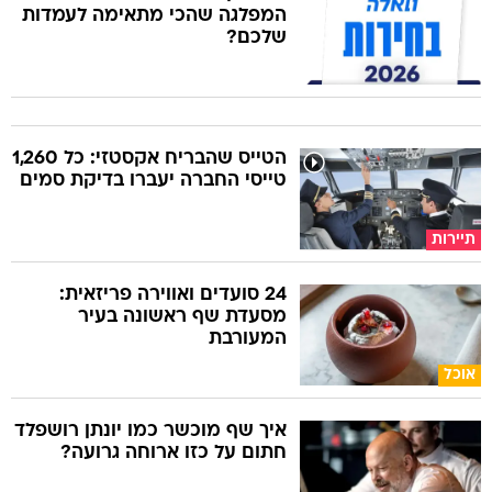
המפלגה שהכי מתאימה לעמדות
שלכם?
הטייס שהבריח אקסטזי: כל 1,260
טייסי החברה יעברו בדיקת סמים
תיירות
24 סועדים ואווירה פריזאית:
מסעדת שף ראשונה בעיר
המעורבת
אוכל
איך שף מוכשר כמו יונתן רושפלד
חתום על כזו ארוחה גרועה?