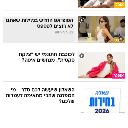
אוכל
הפופ־אפ החדש בגלילות שאתם
לא רוצים לפספס
בשיתוף allin
סלבס
לכוכבת חתונמי יש "צלקת
סקסית". מנחשים איפה?
אופנה
השאלון שיעשה לכם סדר - מי
המפלגה שהכי מתאימה לעמדות
שלכם?