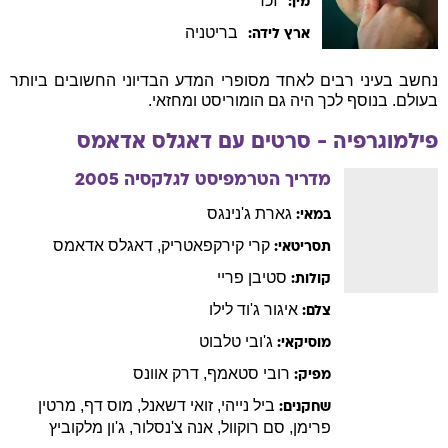
זכר
מין:
בריטניה
ארץ לידה:
נחשב בעיני רבים לאחד מסופרי המדע הבדיוני החשובים ביותר
בעולם. בנוסף לכך היה גם הומוריסט ומחזאי.
פילמוגרפיה - סרטים עם
דאגלס
אדאמס
מדריך הטרמפיסט לגלקסיה
2005
גארת
ג'נינגס
במאי:
קרי
קירקפאטריק
,
דאגלס
אדאמס
תסריטאי:
סטיבן
פריי
קולות:
איגור
ג'וד לילו
צלם:
ג'ובי
טלבוט
מוסיקאי:
רובי
סטאמף
,
דרק
אוונס
מפיק:
ביל
נייהי
,
זואי
דשאנל
,
מוס
דף
,
מרטין
שחקנים:
פרימן
,
סם
רוקוול
,
אנה
צ'נסלור
,
ג'ון
מלקוביץ