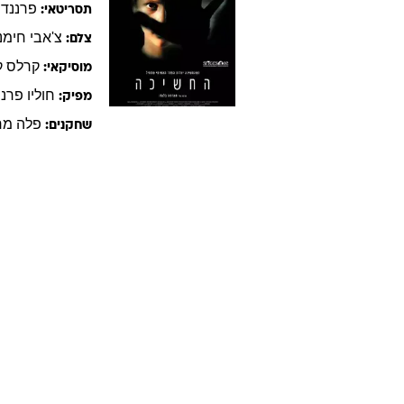
פרננדו
תסריטאי:
צ'אבי
חימנ
צלם:
קרלס
ק
מוסיקאי:
חוליו
פרננ
מפיק:
פלה
מר
שחקנים: