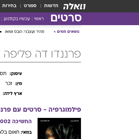
חדשות
ספורט
בחירות
סרטים
ראשי
עכשיו בקולנוע
נושאים חמים
מהיר ועצבני: הובס ושואו
פרננדו דה פליפה / rnando de Felipe
תסר
עיסוק:
זכר
מין:
ארץ לידה:
פילמוגרפיה - סרטים עם
פרננ
החשיכה
2002
חאום
בלא
במאי: