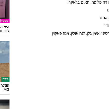
דה פליפה
,
חאום
בלאקרו
ז
אסס
Sheee
דז
ליווי,
טינז
,
איאן
גלן
,
לנה
אולין
,
אנה
פאקוין
רכב
הוזלה 
MG