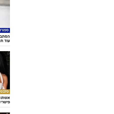
ספורט
הסתבכ
עוד תמ
סלבס
אשתו ש
פישרית