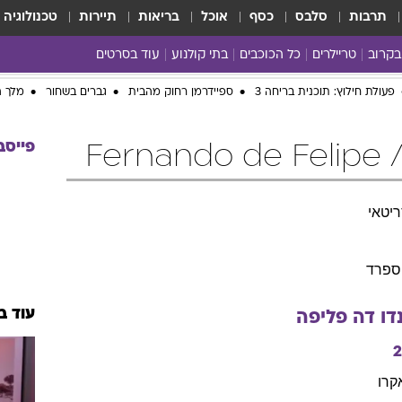
תרבות
סלבס
כסף
אוכל
בריאות
תיירות
טכנולוגיה
בקרוב
טריילרים
כל הכוכבים
בתי קולנוע
עוד בסרטים
כל הסרטים
פעולת חילוץ: תוכנית בריחה 3
ספיידרמן רחוק מהבית
גברים בשחור
מלך ה
yes planet
פייסב
Fe
יטאי
ספרד
עוד ב
דו
דה פליפה
קרו