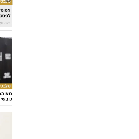
סלבס
הפופ־
לפספ
בשיתוף llin
סלבס
מאוהבי
כובשי