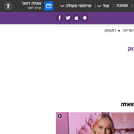
וואלה דואר
אופנה
עוד
שיתופי פעולה
קרא דואר
אריות
רוקטמן
וק
וואלה