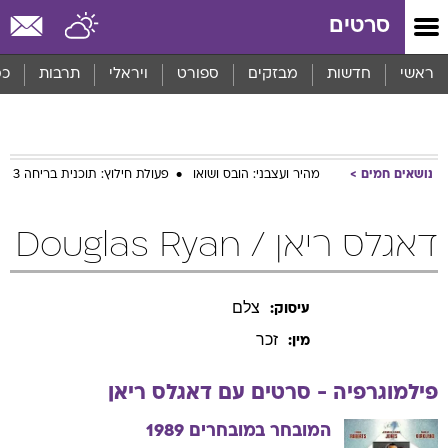
סרטים
ראשי
חדשות
מבזקים
ספורט
ויראלי
תרבות
כס
נושאים חמים
מהיר ועצבני: הובס ושואו
פעולת חילוץ: תוכנית בריחה 3
דאגלס ריאן / Douglas Ryan
צלם
עיסוק:
זכר
מין:
פילמוגרפיה - סרטים עם
דאגלס
ריאן
המובחר במובחרים
1989