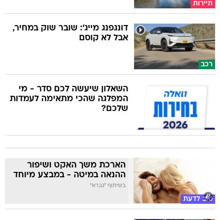
תיירות
דונגפנג מייג': שובר שוק במחיר,
אבל לא קוסם
רכב
השאלון שיעשה לכם סדר - מי
המפלגה שהכי מתאימה לעמדות
שלכם?
הארכת משך האקט ושיפור
ההנאה במיטה - במבצע מיוחד
בשיתוף "גברא"
טוב לדעת