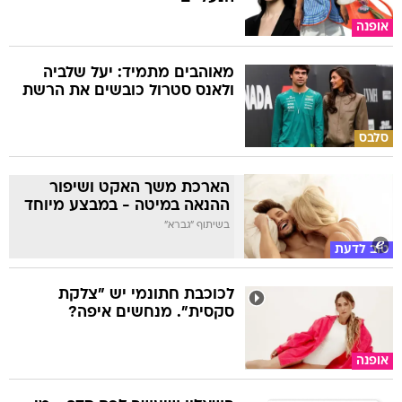
אופנה
מאוהבים מתמיד: יעל שלביה
ולאנס סטרול כובשים את הרשת
סלבס
הארכת משך האקט ושיפור
ההנאה במיטה - במבצע מיוחד
בשיתוף "גברא"
טוב לדעת
לכוכבת חתונמי יש "צלקת
סקסית". מנחשים איפה?
אופנה