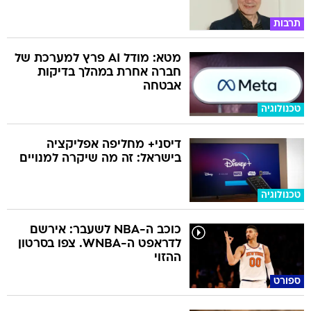
תרבות
מטא: מודל AI פרץ למערכת של
חברה אחרת במהלך בדיקות
אבטחה
טכנולוגיה
דיסני+ מחליפה אפליקציה
בישראל: זה מה שיקרה למנויים
טכנולוגיה
כוכב ה-NBA לשעבר: אירשם
לדראפט ה-WNBA. צפו בסרטון
ההזוי
ספורט