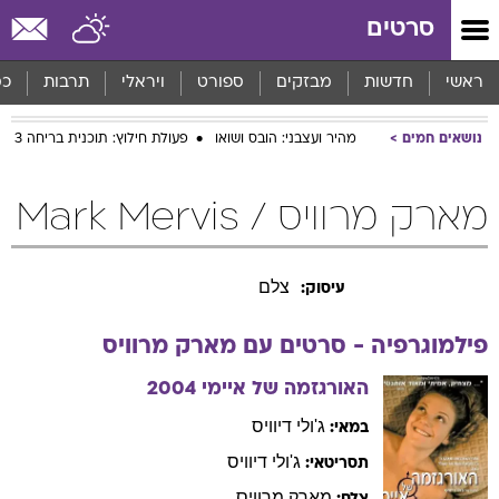
סרטים
ראשי
חדשות
מבזקים
ספורט
ויראלי
תרבות
כס
נושאים חמים
מהיר ועצבני: הובס ושואו
פעולת חילוץ: תוכנית בריחה 3
מארק מרוויס / Mark Mervis
צלם
עיסוק:
פילמוגרפיה - סרטים עם
מארק
מרוויס
האורגזמה של איימי
2004
ג'ולי
דיוויס
במאי:
ג'ולי
דיוויס
תסריטאי:
מארק
מרוויס