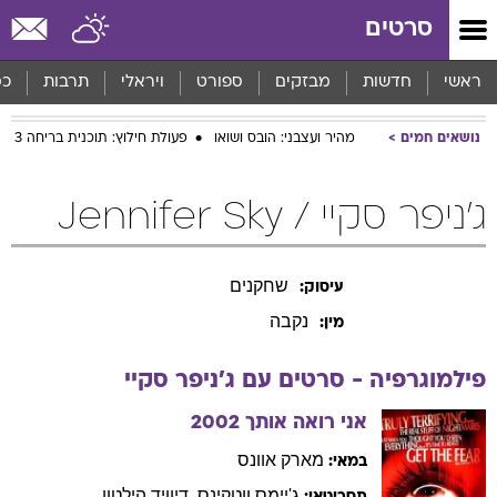
סרטים
ראשי
חדשות
מבזקים
ספורט
ויראלי
תרבות
כס
נושאים חמים
מהיר ועצבני: הובס ושואו
פעולת חילוץ: תוכנית בריחה 3
ג'ניפר סקיי / Jennifer Sky
שחקנים
עיסוק:
נקבה
מין:
פילמוגרפיה - סרטים עם
ג'ניפר
סקיי
אני רואה אותך
2002
מארק
אוונס
במאי:
ג'יימס
ווטקינס
,
דיוויד
הילטון