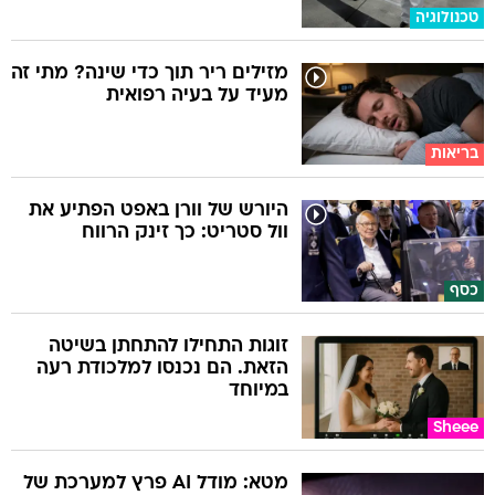
טכנולוגיה
מזילים ריר תוך כדי שינה? מתי זה
מעיד על בעיה רפואית
בריאות
היורש של וורן באפט הפתיע את
וול סטריט: כך זינק הרווח
כסף
זוגות התחילו להתחתן בשיטה
הזאת. הם נכנסו למלכודת רעה
במיוחד
Sheee
מטא: מודל AI פרץ למערכת של