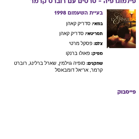
פילמוגרפיה - סרטים עם
רוברט
קרמר
בעיית השעמום
1998
סדריק
קאהן
במאי:
סדריק
קאהן
תסריטאי:
פסקל
מרטי
צלם:
פאולו
ברנקו
מפיק:
סופיה
גוילמין
,
שארל
ברלינג
,
רוברט
שחקנים:
קרמר
,
אריאל
דומבאסל
פייסבוק