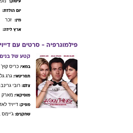
מפי
עיסוק:
יום הולדת:
זכר
מין:
ארץ לידה:
פילמוגרפיה - סרטים עם
דייוי
קטע של בנים
כריס
קוץ'
במאי:
גרג
גלי
תסריטאי:
רובי
גרינבר
צלם:
מארק
מ
מוסיקאי:
דייויד
לאד
מפיק:
ג'יימס
ב
שחקנים: