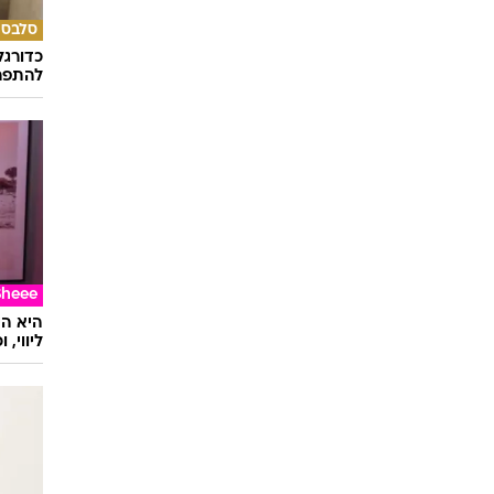
סלבס
כדורגל
להתפרנ
Sheee
ליווי,