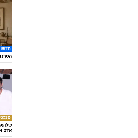
חדשות
הטרנד 
סלבס
שלושה 
אדם וס