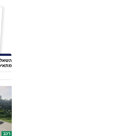
השאלון
מתאימ
רכב