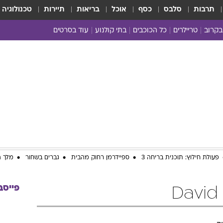
תרבות
סלבס
כסף
אוכל
בריאות
תיירות
טכנולוגיה
בקרוב
טריילרים
כל הכוכבים
בתי קולנוע
עוד בסרטים
כל הסרטים
yes planet
פעולת חילוץ: תוכנית בריחה 3
ספיידרמן רחוק מהבית
גברים בשחור
מלך ה
פייסב