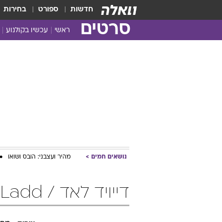
חדשות
ספורט
בחירות
סרטים
ראשי
עכשיו בקולנוע
נושאים חמים
מהיר ועצבני: הובס ושואו
דייויד לאד / David Ladd