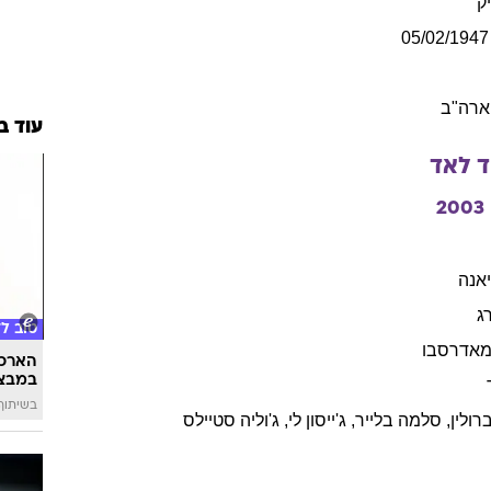
ק
05/02/1947
ארה"ב
עוד ב
ד
לאד
2003
אנה
ג
טוב ל
אדרסבו
הארכת
במבצע
בשיתוף 
רולין
,
סלמה
בלייר
,
ג'ייסון
לי
,
ג'וליה
סטיילס