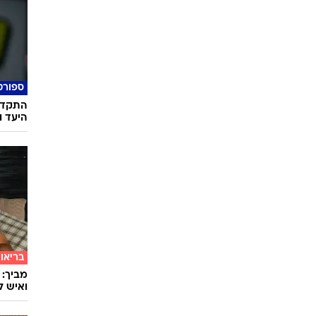
ספורט
התקדמו
היעד 
בריאו
מביך: 
ואיש ל