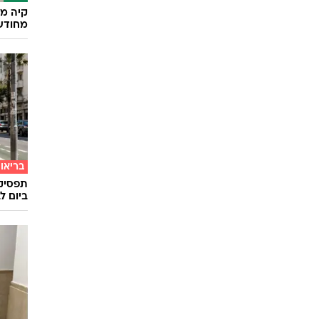
קיה מש
מחודש
בריאו
תפסיקו
ביום ל