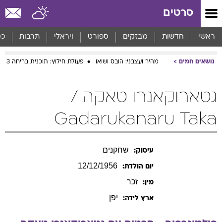
סרטים
ראשי
חדשות
מבזקים
ספורט
ויראלי
תרבות
כס
נושאים חמים
מהיר ועצבני: הובס ושואו
פעולת חילוץ: תוכנית בריחה 3
גטארוקאנרו טאקה /
Gadarukanaru Taka
שחקנים
עיסוק:
12/12/1956
יום הולדת:
זכר
מין:
יפן
ארץ לידה: