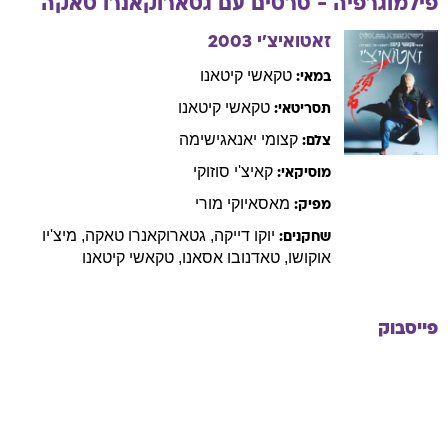
פילמוגרפיה - סרטים עם
גטארוקאנרו
טאקה
זאטואיצ'י
2003
טקאשי
קיטאנו
במאי:
טקאשי
קיטאנו
תסריטאי:
קצומי
יאנאגישימה
צלם:
קאיצ'י
סוזוקי
מוסיקאי:
מאסאיוקי
מורי
מפיק:
יוקו
דייקה
,
גטארוקאנרו
טאקה
,
מיצ'יו
שחקנים:
אוקושו
,
טאדנובו
אסאנו
,
טקאשי
קיטאנו
פייסבוק