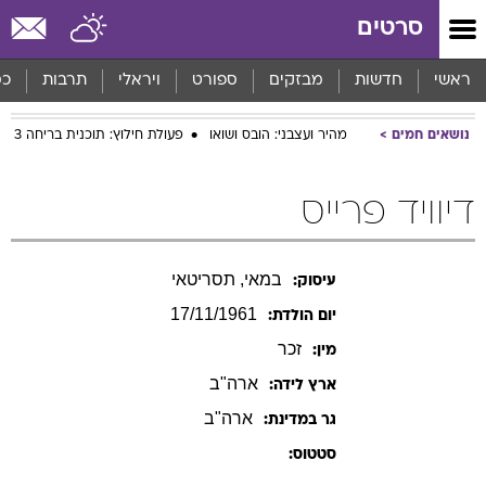
סרטים
ראשי
חדשות
מבזקים
ספורט
ויראלי
תרבות
כס
נושאים חמים
מהיר ועצבני: הובס ושואו
פעולת חילוץ: תוכנית בריחה 3
דיוויד פרייס
במאי, תסריטאי
עיסוק:
17/11/1961
יום הולדת:
זכר
מין:
ארה"ב
ארץ לידה:
ארה"ב
גר במדינת:
סטטוס: