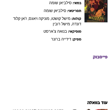
סילביאן
שומה
במאי:
סילביאן
שומה
תסריטאי:
מישל
קושטו
,
מוניקה
ויאגס
,
ז'אן קלוד
קולות:
דונדה
,
מישל
רובין
בנואה
צ'ארסט
מוסיקאי:
דידייה
ברונר
מפיק:
פייסבוק
עוד בוואלה