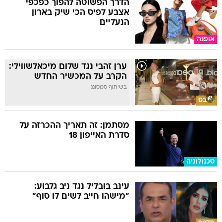
הדרך הפשוטה להפוך כפכפי
אצבע לפיס הכי שיק בארון
הנעליים
אופנה
ערן זהבי נגד שלום מיכאלשווילי:
הקרב על המכשיר החדש
בשיתוף סמסונג
סלבס
מסתמן: זה תאריך ההכרזה על
סדרת האייפון 18
טכנולוגיה
עינב בובליל נגד ניב גלבוע:
"מישהו חייב לשים לו סוף"