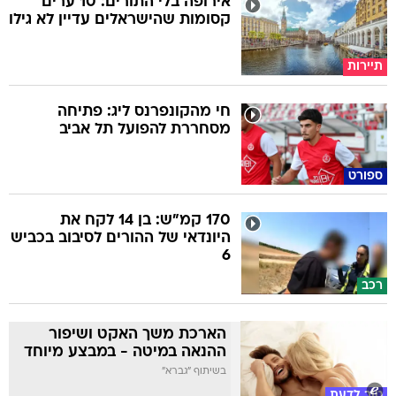
אירופה בלי התורים: 10 ערים
קסומות שהישראלים עדיין לא גילו
תיירות
חי מהקונפרנס ליג: פתיחה
מסחררת להפועל תל אביב
ספורט
170 קמ"ש: בן 14 לקח את
היונדאי של ההורים לסיבוב בכביש
6
רכב
הארכת משך האקט ושיפור
ההנאה במיטה - במבצע מיוחד
בשיתוף "גברא"
טוב לדעת