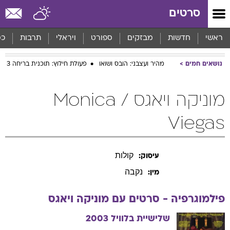
סרטים
ראשי
חדשות
מבזקים
ספורט
ויראלי
תרבות
כס
נושאים חמים
מהיר ועצבני: הובס ושואו
פעולת חילוץ: תוכנית בריחה 3
מוניקה ויאגס / Monica
Viegas
קולות
עיסוק:
נקבה
מין:
פילמוגרפיה - סרטים עם
מוניקה
ויאגס
שלישיית בלוויל
2003