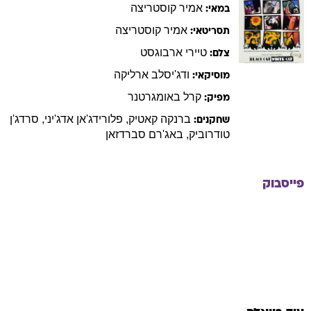
אמיר
קוסטריצה
במאי:
אמיר
קוסטריצה
תסריטאי:
טיירי
ארבוגסט
צלם:
ודג'יסלב
ארליקה
מוסיקאי:
קרל
באומגרטנר
מפיק:
ברנקה
קאטיק
,
פלורידג'אן
אדג'יני
,
סרדג'ן
שחקנים:
טודרוביק
,
באג'רם
סברדזאן
פייסבוק