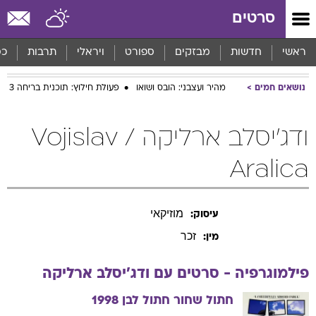
סרטים
ראשי
חדשות
מבזקים
ספורט
ויראלי
תרבות
כס
נושאים חמים
מהיר ועצבני: הובס ושואו
פעולת חילוץ: תוכנית בריחה 3
ודג'יסלב ארליקה / Vojislav
Aralica
מוזיקאי
עיסוק:
זכר
מין:
פילמוגרפיה - סרטים עם
ודג'יסלב
ארליקה
חתול שחור חתול לבן
1998