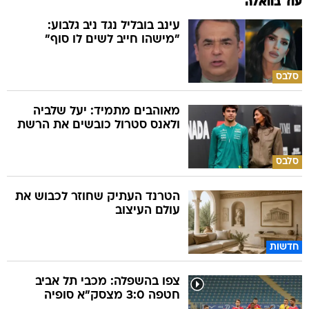
עוד בוואלה
עינב בובליל נגד ניב גלבוע:
"מישהו חייב לשים לו סוף"
סלבס
מאוהבים מתמיד: יעל שלביה
ולאנס סטרול כובשים את הרשת
סלבס
הטרנד העתיק שחוזר לכבוש את
עולם העיצוב
חדשות
צפו בהשפלה: מכבי תל אביב
חטפה 3:0 מצסק"א סופיה