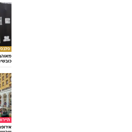
סלבס
מאוהבי
כובשי
תיירות