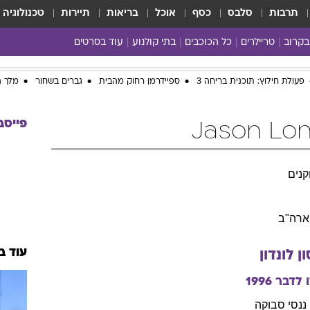
תרבות
סלבס
כסף
אוכל
בריאות
תיירות
טכנולוגיה
בקרוב
טריילרים
כל הכוכבים
בתי קולנוע
עוד בסרטים
כל הסרטים
פעולת חילוץ: תוכנית בריחה 3
ספיידרמן רחוק מהבית
גברים בשחור
מלך ה
yes planet
פייסב
נים
ארה"ב
עוד ב
ון
לונדון
 לדבר
1996
ננסי
סבוקה