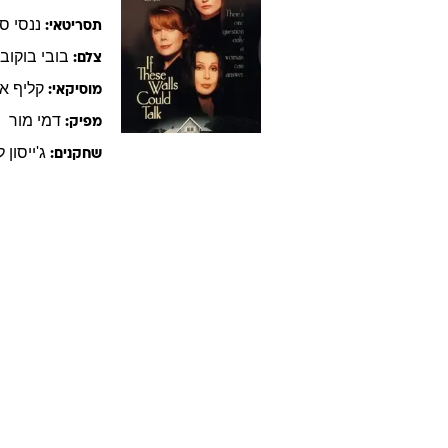
ננסי
סב
תסריטאי:
בובי
בוקוב
צלם:
קליף
אי
מוסיקאי:
דמי
מור
מפיק:
ג'ייסון
ל
שחקנים: