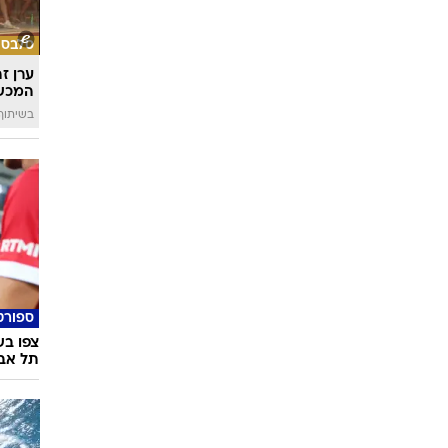
סלבס
ערן ז
המכש
בשיתוף 
ספורט
צפו בש
תל אבי