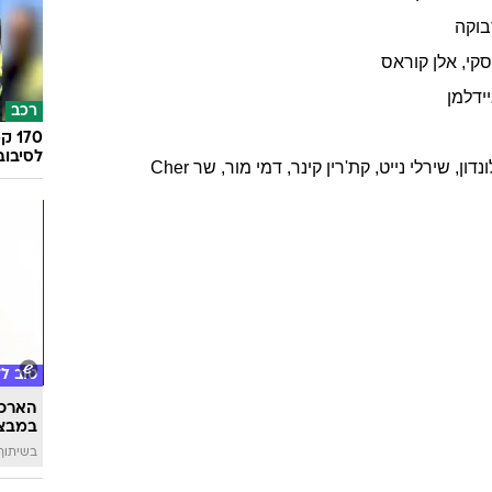
וקה
סקי
,
אלן
קוראס
ידלמן
רכב
לסיבוב
ונדון
,
שירלי
נייט
,
קת'רין
קינר
,
דמי
מור
,
שר
Cher
טוב ל
הארכת
במבצע
בשיתוף 