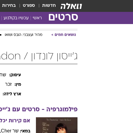
חדשות
ספורט
בחירות
סרטים
ראשי
עכשיו בקולנוע
נושאים חמים
מהיר ועצבני: הובס ושואו
ג'ייסון לונדון / Jason London
שחק
עיסוק:
זכר
מין:
ארץ לידה:
פילמוגרפיה - סרטים עם
ג'ייס
אם קירות יכלו
שר
Cher
,
במאי: