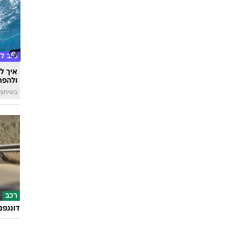
טוב ל
איך לה
ולהפח
בשיתוף  SWIM
רכב
דונגפנ