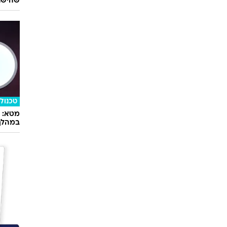
שהישרא
טכנולו
במהלך