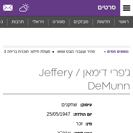
סרטים
ראשי
חדשות
מבזקים
ספורט
ויראלי
תרבות
כס
נושאים חמים
מהיר ועצבני: הובס ושואו
פעולת חילוץ: תוכנית בריחה 3
ג'פרי דימאן / Jeffery
DeMunn
שחקנים
עיסוק:
25/05/1947
יום הולדת:
זכר
מין: