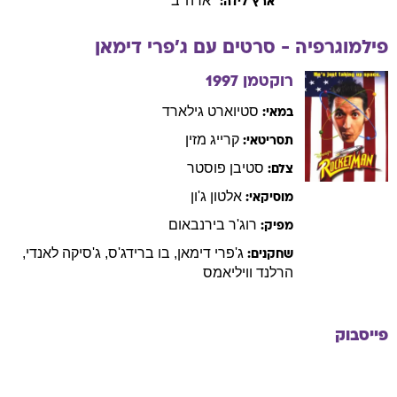
ארה"ב
ארץ לידה:
פילמוגרפיה - סרטים עם
ג'פרי
דימאן
רוקטמן
1997
סטיוארט
גילארד
במאי:
קרייג
מזין
תסריטאי:
סטיבן
פוסטר
צלם:
אלטון
ג'ון
מוסיקאי:
רוג'ר
בירנבאום
מפיק:
ג'פרי
דימאן
,
בו
ברידג'ס
,
ג'סיקה
לאנדי
,
שחקנים:
הרלנד
וויליאמס
פייסבוק