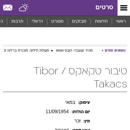
סרטים
ראשי
חדשות
מבזקים
ספורט
ויראלי
תרבות
כס
נושאים חמים
מהיר ועצבני: הובס ושואו
פעולת חילוץ: תוכנית בריחה 3
טיבור טקאקס / Tibor
Takacs
במאי
עיסוק:
11/09/1954
יום הולדת:
זכר
מין:
הונגריה
ארץ לידה:
במאי סרטי פעולה. בין סרטיו  "Redline", "The Gate" ו -"I,