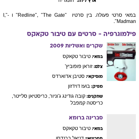
Madman".
פילמוגרפיה - סרטים עם
טיבור
טקאקס
שקרים ואשליות
2009
טיבור
טקאקס
במאי:
זוראן
פופוביץ'
צלם:
סטיבן
אדוארדס
מוסיקאי:
בועז
דוידזון
מפיק:
קובה
גודינג ג'וניור
,
כריסטיאן
סלייטר
,
שחקנים:
כריסטה
קמפבל
סברינה ברומא
טיבור
טקאקס
במאי:
דניאל
ברנדסן
תסריטאי:
טאמירו
קוסאקרי
,
אדי
מילס
,
מליסה
ג'ואן
שחקנים: