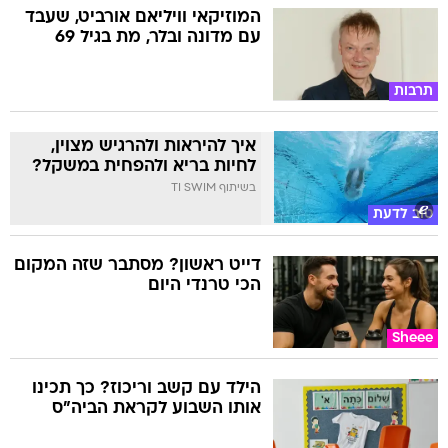
המוזיקאי וויליאם אורביט, שעבד
עם מדונה ובלר, מת בגיל 69
תרבות
איך להיראות ולהרגיש מצוין,
לחיות בריא ולהפחית במשקל?
בשיתוף TI SWIM
טוב לדעת
דייט ראשון? מסתבר שזה המקום
הכי טרנדי היום
Sheee
הילד עם קשב וריכוז? כך תכינו
אותו השבוע לקראת הביה"ס