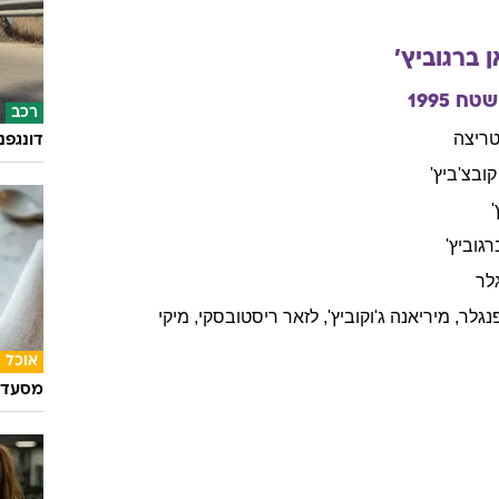
ן
ברגוביץ'
השטח
1995
רכב
ריצה
דונגפנ
קובצ'ביץ'
רגוביץ'
לר
נגלר
,
מיריאנה
ג'וקוביץ'
,
לזאר
ריסטובסקי
,
מיקי
אוכל
מסעדת