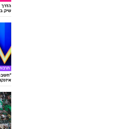
שיק בא
תרבות
"חשבתי
איזנקוט