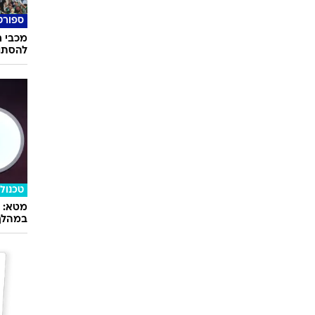
ספורט
מכבי ח
להסתוב
טכנולו
במהלך