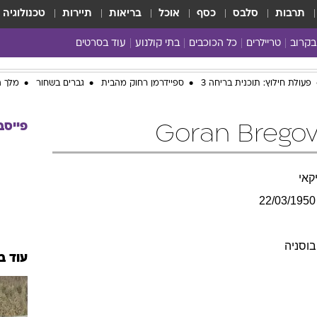
תרבות
סלבס
כסף
אוכל
בריאות
תיירות
טכנולוגיה
בקרוב
טריילרים
כל הכוכבים
בתי קולנוע
עוד בסרטים
כל הסרטים
פעולת חילוץ: תוכנית בריחה 3
ספיידרמן רחוק מהבית
גברים בשחור
מלך ה
yes planet
פייסב
קאי
22/03/1950
בוסניה
עוד ב