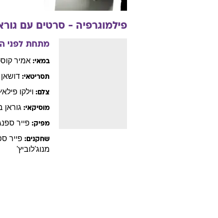
פילמוגרפיה - סרטים עם
גורא
מתחת לפני 
אמיר
קוסט
במאי:
דושאן
תסריטאי:
וילקו
פילאץ'
צלם:
גוראן
ב
מוסיקאי:
פייר
ספנג
מפיק:
פייר
ספ
שחקנים:
מנוג'לוביץ'