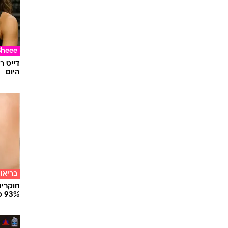
Sheee
דייט ר
היום
בריאו
חוקרים
93% מנגיפי הסרטן