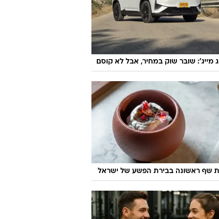
ג מייג': שובר שוק במחיר, אבל לא קוסם
 שף ראשונה בבירת הפשע של ישראל