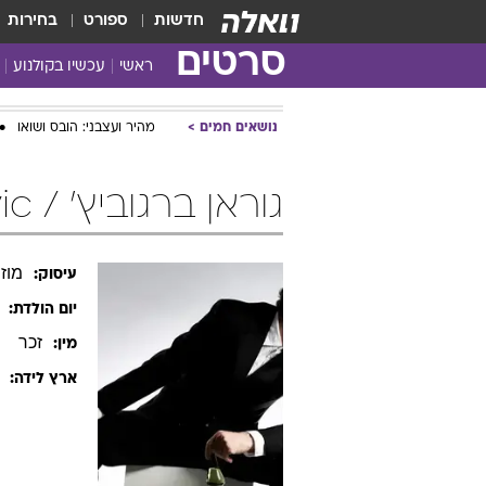
חדשות
ספורט
בחירות
סרטים
ראשי
עכשיו בקולנוע
נושאים חמים
מהיר ועצבני: הובס ושואו
גוראן ברגוביץ' / Goran Bregovic
מוזי
עיסוק:
יום הולדת:
זכר
מין:
ארץ לידה: